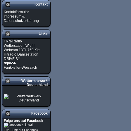
Kontakt
Kontaktformular
Impressum &
Datenschutzerklärung
Links
FRN-Radio
Wetterstation Wiehl
Webcam 13TH769 Kiel
Hitradio Dancestation
DRIVE BY
dqb656
Funkkeller-Weissach
Wetternetzwerk
Deutschland
Facebook
Folge uns auf Facebook
Fun-Funk auf Facebook