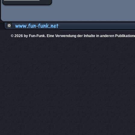
© 2026 by Fun-Funk. Eine Verwendung der Inhalte in anderen Publikation
Diese Website
PHPKIT ist eine einget