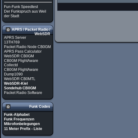
Fun-Funk Speedtest
Der Funkspruch aus Weil
der Stadt
APRS / Packet Radio /
WebSDR
APRS Server
13TH769
Packet Radio Node CB0GM
APRS Pass Calculator
WebSDR CB0GM
CB0GM FlightAware
Collectd
CB0GM FlightAware
Dump1090
WebSDR CB0MTL
WebSDR-Kiel
Sondehub CB0GM
Packet Radio Software
Funk Codes
Funk-Alphabet
Funk Frequenzen
Mikrofonbelegungen
11 Meter Prefix - Liste