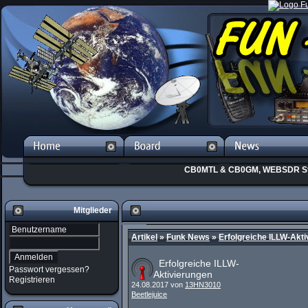
CB0MTL & CB0GM, WEBSDR St
Mitglieder
Artikel
»
Funk News
»
Erfolgreiche ILLW-Akt
Erfolgreiche ILLW-
Passwort vergessen?
Aktivierungen
Registrieren
24.08.2017 von
13HN3010
Beetlejuice