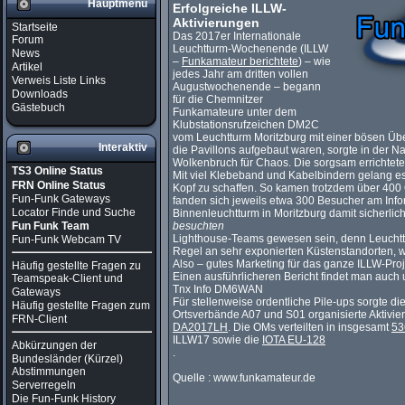
Hauptmenü
Erfolgreiche ILLW-
Aktivierungen
Startseite
Das 2017er Internationale
Forum
Leuchtturm-Wochenende (ILLW
News
–
Funkamateur berichtete
) – wie
Artikel
jedes Jahr am dritten vollen
Verweis Liste Links
Augustwochenende – begann
Downloads
für die Chemnitzer
Gästebuch
Funkamateure unter dem
Klubstationsrufzeichen DM2C
vom Leuchtturm Moritzburg mit einer bösen Ü
Interaktiv
die Pavillons aufgebaut waren, sorgte in der 
Wolkenbruch für Chaos. Die sorgsam errichte
TS3 Online Status
Mit viel Klebeband und Kabelbindern gelang e
FRN Online Status
Kopf zu schaffen. So kamen trotzdem über 400
Fun-Funk Gateways
fanden sich jeweils etwa 300 Besucher am Inf
Locator Finde und Suche
Binnenleuchtturm in Moritzburg damit sicherlic
Fun Funk Team
besuchten
Lighthouse-Teams gewesen sein, denn Leuchttür
Fun-Funk Webcam TV
Regel an sehr exponierten Küstenstandorten, w
Also – gutes Marketing für das ganze ILLW-Pro
Häufig gestellte Fragen zu
Einen ausführlicheren Bericht findet man auch
Teamspeak-Client und
Tnx Info DM6WAN
Gateways
Für stellenweise ordentliche Pile-ups sorgte 
Häufig gestellte Fragen zum
Ortsverbände A07 und S01 organisierte Aktivie
FRN-Client
DA2017LH
. Die OMs verteilten in insgesamt
53
ILLW17 sowie die
IOTA
EU-128
Abkürzungen der
.
Bundesländer (Kürzel)
Abstimmungen
Quelle : www.funkamateur.de
Serverregeln
Die Fun-Funk History