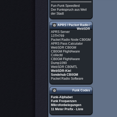
Fun-Funk Speedtest
Der Funkspruch aus Weil
der Stadt
APRS / Packet Radio /
WebSDR
APRS Server
13TH769
Packet Radio Node CB0GM
APRS Pass Calculator
WebSDR CB0GM
CB0GM FlightAware
Collectd
CB0GM FlightAware
Dump1090
WebSDR CB0MTL
WebSDR-Kiel
Sondehub CB0GM
Packet Radio Software
Funk Codes
Funk-Alphabet
Funk Frequenzen
Mikrofonbelegungen
11 Meter Prefix - Liste