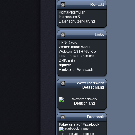
Kontakt
Kontaktformular
Impressum &
Datenschutzerklärung
Links
FRN-Radio
Wetterstation Wiehl
Webcam 13TH769 Kiel
Hitradio Dancestation
DRIVE BY
dqb656
Funkkeller-Weissach
Wetternetzwerk
Deutschland
Facebook
Folge uns auf Facebook
Fun-Funk auf Facebook