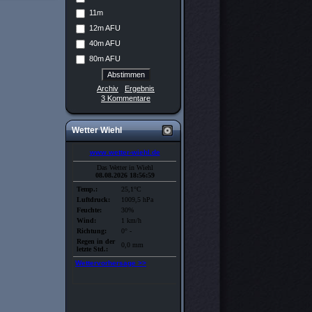
11m
12m AFU
40m AFU
80m AFU
Archiv
Ergebnis
3 Kommentare
Wetter Wiehl