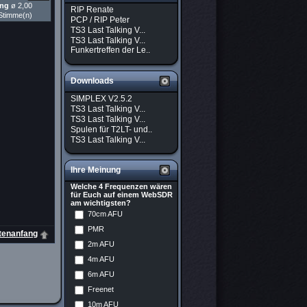
ung
ø 2,00
RIP Renate
Stimme(n)
PCP / RIP Peter
TS3 Last Talking V...
TS3 Last Talking V...
Funkertreffen der Le..
Downloads
SIMPLEX V2.5.2
TS3 Last Talking V...
TS3 Last Talking V...
Spulen für T2LT- und..
TS3 Last Talking V...
Ihre Meinung
Welche 4 Frequenzen wären
für Euch auf einem WebSDR
am wichtigsten?
70cm AFU
PMR
tenanfang
2m AFU
4m AFU
6m AFU
Freenet
10m AFU