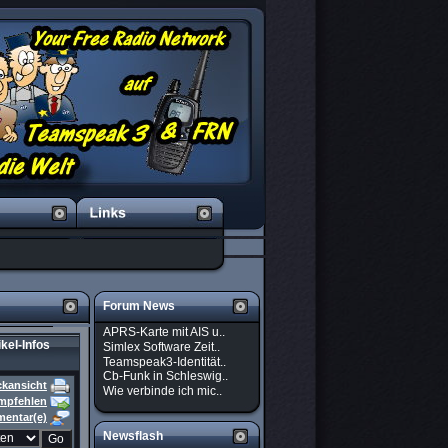
Forum News
APRS-Karte mit AIS u..
ikel-Infos
Simlex Software Zeit..
Teamspeak3-Identität..
Cb-Funk in Schleswig..
ckansicht
Wie verbinde ich mic..
empfehlen
entar(e)
Newsflash