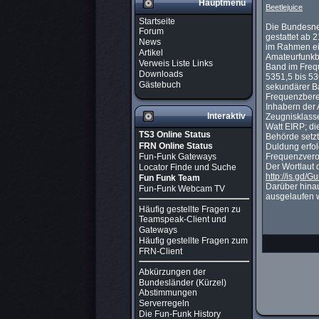
Hauptmenü
Beetlejuice
Startseite
Die Bundesne
Forum
gestattet ab
News
im Rahmen e
Artikel
Amateurfunkb
Verweis Liste Links
Band im Freq
Downloads
5351,5 bis 53
Gästebuch
sekundärer Ba
Frequenzberei
Inhabern der
Interaktiv
Zeugnisklasse
Watt EIRP; di
TS3 Online Status
Behörde setzt
FRN Online Status
Duldung erfol
Fun-Funk Gateways
Frequenzvero
Der Wortlaut 
Locator Finde und Suche
http://is.gd/
Fun Funk Team
Darüber hina
Fun-Funk Webcam TV
ausgelaufen 
Häufig gestellte Fragen zu
Teamspeak-Client und
Gateways
Häufig gestellte Fragen zum
FRN-Client
Abkürzungen der
Bundesländer (Kürzel)
Abstimmungen
Serverregeln
Die Fun-Funk History