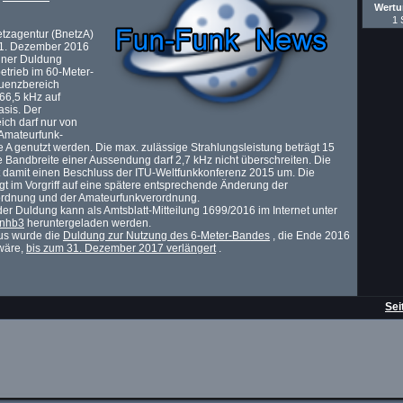
Wert
1 
tzagentur (BnetzA)
 21. Dezember 2016
iner Duldung
etrieb im 60-Meter-
uenzbereich
66,5 kHz auf
sis. Der
ch darf nur von
 Amateurfunk-
 A genutzt werden. Die max. zulässige Strahlungsleistung beträgt 15
e Bandbreite einer Aussendung darf 2,7 kHz nicht überschreiten. Die
 damit einen Beschluss der ITU-Weltfunkkonferenz 2015 um. Die
gt im Vorgriff auf eine spätere entsprechende Änderung der
rdnung und der Amateurfunkverordnung.
der Duldung kann als Amtsblatt-Mitteilung 1699/2016 im Internet unter
Gunhb3
heruntergeladen werden.
us wurde die
Duldung zur Nutzung des 6-Meter-Bandes
, die Ende 2016
wäre,
bis zum 31. Dezember 2017 verlängert
.
Sei