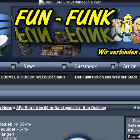
CB0MTL & CB0GM, WEBSDR Status
Der Funkspruch aus Weil der Stadt
k News
»
AFu-Betrieb im 60-m-Band geduldet - 6-m-Duldung
Art
Dru
etrieb im 60-m-
Seite 
eduldet - 6-m-
0 Komm
längert
n
13HN3010