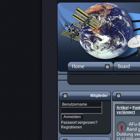
Mitglieder
Artikel
»
Fun
verlängert
Passwort vergessen?
AFu-B
Registrieren
Band g
Duldung ver
21.12.2016 vo