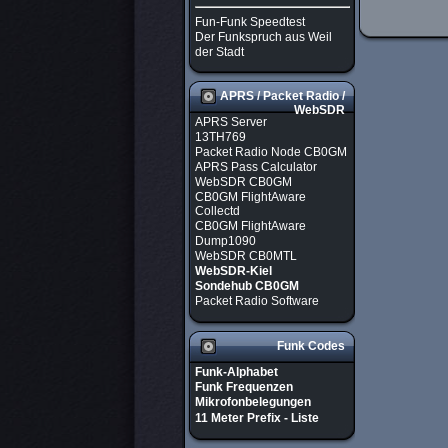
Fun-Funk Speedtest
Der Funkspruch aus Weil
der Stadt
APRS / Packet Radio /
WebSDR
APRS Server
13TH769
Packet Radio Node CB0GM
APRS Pass Calculator
WebSDR CB0GM
CB0GM FlightAware
Collectd
CB0GM FlightAware
Dump1090
WebSDR CB0MTL
WebSDR-Kiel
Sondehub CB0GM
Packet Radio Software
Funk Codes
Funk-Alphabet
Funk Frequenzen
Mikrofonbelegungen
11 Meter Prefix - Liste