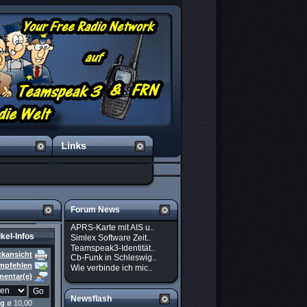
Forum News
APRS-Karte mit AIS u..
ikel-Infos
Simlex Software Zeit..
Teamspeak3-Identität..
ckansicht
Cb-Funk in Schleswig..
empfehlen
Wie verbinde ich mic..
entar(e)
Newsflash
ng
ø 10,00