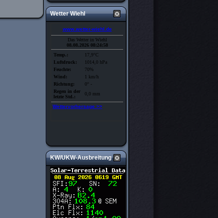
Wetter Wiehl
KW/UKW-Ausbreitung