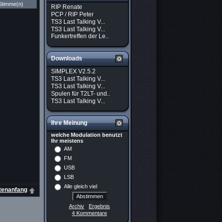
Stimme(n)
RIP Renate
PCP / RIP Peter
TS3 Last Talking V...
TS3 Last Talking V...
Funkertreffen der Le..
Downloads
SIMPLEX V2.5.2
TS3 Last Talking V...
TS3 Last Talking V...
Spulen für T2LT- und..
TS3 Last Talking V...
Ihre Meinung
welche Modulation benutzt
Ihr meistens
AM
FM
USB
LSB
Alle gleich viel
tenanfang
Archiv
Ergebnis
4 Kommentare