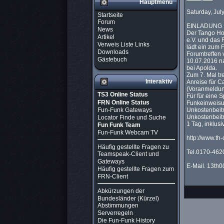
Hauptmenü
Saturday, Jul
Startseite
Forum
EINLADUNG
News
Der Tango Ho
Artikel
e.V. und das
Verweis Liste Links
lädt ein zum 
Downloads
Forumtreffen 
Gästebuch
10.07.2016 n
bei Apolda.
Zum 7. Mal tre
Interaktiv
Anreise für C
(Voranmeldun
TS3 Online Status
Für für eine 
FRN Online Status
Funkeinweisu
Fun-Funk Gateways
Unkostenbeitr
Unkostenbeitr
Locator Finde und Suche
1 Tag, inklus
Fun Funk Team
Fun-Funk Webcam TV
http://www.th
Häufig gestellte Fragen zu
Tel.0170-462
Teamspeak-Client und
Gateways
E-Mail. 13t
Häufig gestellte Fragen zum
FRN-Client
Abkürzungen der
Bundesländer (Kürzel)
Abstimmungen
Serverregeln
Die Fun-Funk History