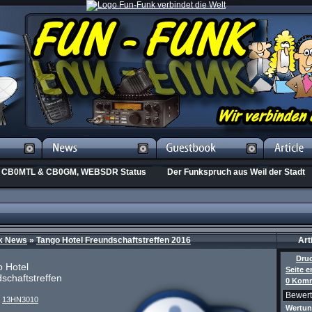
CB0MTL & CB0GM, WEBSDR Status
Der Funkspruch aus Weil der Stadt
k News
»
Tango Hotel Freundschaftstreffen 2016
Art
Dru
 Hotel
Seite 
schaftstreffen
0 Komm
n
13HN3010
Wertu