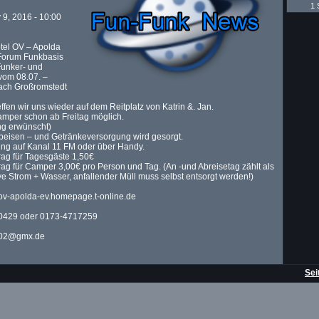
1 
y 9, 2016 - 10:00
tel OV – Apolda
 Forum Funkbasis
Funker- und
vom 08.07. –
ach Großromstedt
ffen wir uns wieder auf dem Reitplatz von Katrin &. Jan.
amper schon ab Freitag möglich.
g erwünscht)
Speisen – und Getränkeversorgung wird gesorgt.
ng auf Kanal 11 FM oder über Handy.
ag für Tagesgäste 1,50€
ag für Camper 3,00€ pro Person und Tag. (An -und Abreisetag zählt als
ive Strom + Wasser, anfallender Müll muss selbst entsorgt werden!)
-ov-apolda-ev.homepage.t-online.de
0429 oder 0173-4717259
h002@gmx.de
Sei