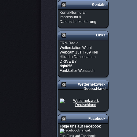
Kontakt
Kontaktformular
Impressum &
Datenschutzerklärung
Links
FRN-Radio
Wetterstation Wiehl
Webcam 13TH769 Kiel
Hitradio Dancestation
DRIVE BY
dqb656
Funkkeller-Weissach
Wetternetzwerk
Deutschland
Facebook
Folge uns auf Facebook
Fun-Funk auf Facebook