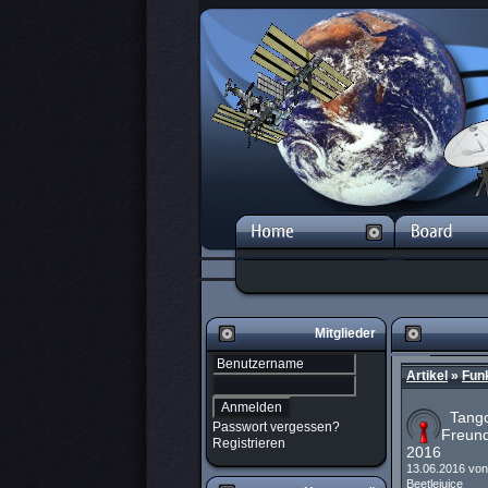
Mitglieder
Artikel
»
Fun
Tango
Passwort vergessen?
Freund
Registrieren
2016
13.06.2016 vo
Beetlejuice