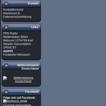
Kontakt
Kontaktformular
Impressum &
Datenschutzerklärung
Links
FRN-Radio
Wetterstation Wiehl
Webcam 13TH769 Kiel
Hitradio Dancestation
DRIVE BY
dqb656
Funkkeller-Weissach
Wetternetzwerk
Deutschland
Facebook
Folge uns auf Facebook
Fun-Funk auf Facebook