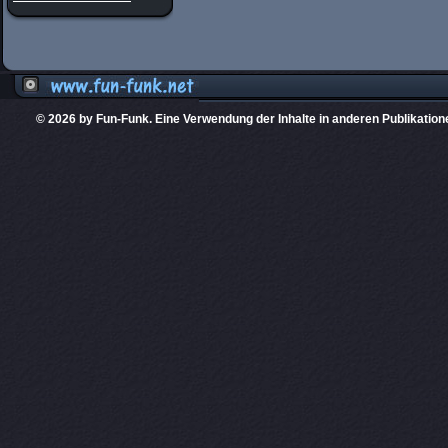
© 2026 by Fun-Funk. Eine Verwendung der Inhalte in anderen Publikation
Diese Website
PHPKIT ist eine einget