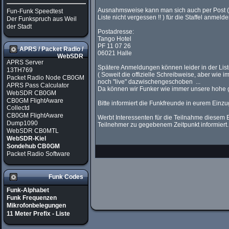
Ausnahmsweise kann man sich auch per Post ( 
Fun-Funk Speedtest
Liste nicht vergessen !! ) für die Staffel anmelde
Der Funkspruch aus Weil
der Stadt
Postadresse:
Tango Hotel
PF 11 07 26
APRS / Packet Radio /
06021 Halle
WebSDR
APRS Server
Spätere Anmeldungen können leider in der List
13TH769
( Soweit die offizielle Schreibweise, aber wi
Packet Radio Node CB0GM
noch "live" dazwischengeschoben ...
APRS Pass Calculator
Da können wir Funker wie immer unsere hohe gei
WebSDR CB0GM
CB0GM FlightAware
Bitte informiert die Funkfreunde in eurem Einzu
Collectd
CB0GM FlightAware
Werbt Interessenten für die Teilnahme diesem E
Dump1090
Teilnehmer zu gegebenem Zeitpunkt informiert.
WebSDR CB0MTL
WebSDR-Kiel
Sondehub CB0GM
Packet Radio Software
Funk Codes
Funk-Alphabet
Funk Frequenzen
Mikrofonbelegungen
11 Meter Prefix - Liste