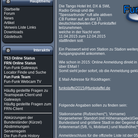
Hauptmenü
Die Tango Hotel Int. DX & SWL
Startseite
Radio Group und die
Forum
"Spessartrunde" ruft alle aktiven
News
CB Funker auf, an der 13.
Artikel
deutschlandweiten CB-Funkstaffel
Verweis Liste Links
teilzunehmen,
Downloads
welche in der Nacht vom
11.04.2015 zum 12.04.2015
Gästebuch
stattfinden soll.
Ein Passwort wird von Station zu Station weiter
Interaktiv
Ausgangspunkt ankommen.
TS3 Online Status
Wie schon in 2015: Online Anmeldung direkt in 
FRN Online Status
über EMail !
Fun-Funk Gateways
Somit sieht jeder sofort, ob die Anmeldung gekl
Locator Finde und Suche
Fun Funk Team
E Mail-Adresse für Rückfragen:
Fun-Funk Webcam TV
funkstaffel2015@funkstaffel.de
Häufig gestellte Fragen zu
Teamspeak-Client und
Gateways
Häufig gestellte Fragen zum
Folgende Angaben sollen zu finden sein:
FRN-Client
Stationsname (Rufzeichen(*), Vorname)
Abkürzungen der
Vorgesehener Standort (mit Höhenangabe)(Gern
Bundesländer (Kürzel)
Bundesland und größere Stadt in der Gegend d
Abstimmungen
Antennenart (5/8, ½, Mobilant.) und Masthöhe(*
Serverregeln
Anmeldeschluss für die offizielle Liste ist der 0
Die Fun-Funk History