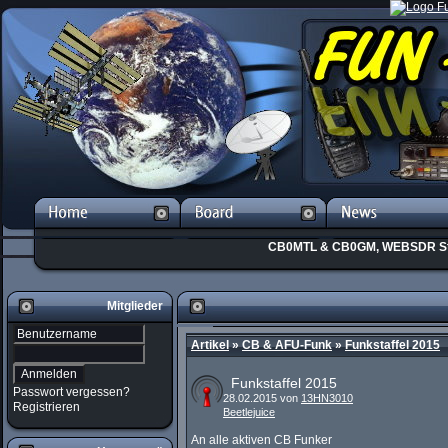
CB0MTL & CB0GM, WEBSDR St
Mitglieder
Artikel
»
CB & AFU-Funk
»
Funkstaffel 2015
Funkstaffel 2015
Passwort vergessen?
28.02.2015 von
13HN3010
Registrieren
Beetlejuice
An alle aktiven CB Funker