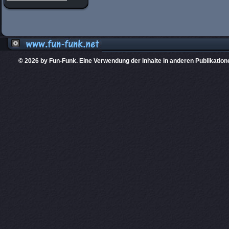
© 2026 by Fun-Funk. Eine Verwendung der Inhalte in anderen Publikation
Diese Website
PHPKIT ist eine einget