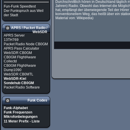
Durchschnittlich hören in Deutschland täglich
Jahren) Radio. Obwohl das Internet die Möglich
Fun-Funk Speedtest
hat, empfängt der überwiegende Teil der Höre
Der Funkspruch aus Weil
konventionellem Weg, das heißt über ein statio
der Stadt
Material von: Wikipedia)
APRS / Packet Radio /
WebSDR
APRS Server
13TH769
Packet Radio Node CB0GM
APRS Pass Calculator
WebSDR CB0GM
CB0GM FlightAware
Collectd
CB0GM FlightAware
Dump1090
WebSDR CB0MTL
WebSDR-Kiel
Sondehub CB0GM
Packet Radio Software
Funk Codes
Funk-Alphabet
Funk Frequenzen
Mikrofonbelegungen
11 Meter Prefix - Liste