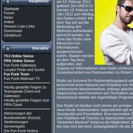
Hauptmenü
am 13. Februar 2014
gefeiert. Die UNESCO
Startseite
hat den 13. Februar im
Forum
Jahr 2012 zum Welttag
News
des Radios erklärt. Mit
Artikel
dem Tag soll auf die
Verweis Liste Links
Bedeutung des
Downloads
Mediums aufmerksam
gemacht werden, da
Gästebuch
ohne das Radio viele
Menschen von
Informationen
Interaktiv
ausgeschlossen
wären. Staaten werden
TS3 Online Status
an dem Tag dazu
FRN Online Status
aufgerufen, den
Fun-Funk Gateways
Zugang zur Informationen über Radio sicherzust
Locator Finde und Suche
Zusammenarbeit von Radiosendern zu fördern.
Fun Funk Team
Fun-Funk Webcam TV
Radio als Kurzwort für Radioempfangsgerät o
bezeichnet einen Apparat zum Empfang von Hö
Häufig gestellte Fragen zu
elektronische Massenmedium, anfangs gleichb
Teamspeak-Client und
Abgrenzung zum Fernsehen von Technikern auc
Gateways
Deutschland startete der regelmäßige Program
Häufig gestellte Fragen zum
FRN-Client
Das Radio ist darüber noch immer der primär
neue Musik. Insbesondere Jugendlichen gilt es
Abkürzungen der
Spontanität und Provokation. Eine besondere St
Bundesländer (Kürzel)
sein Publikum mit Themen zu überraschen und 
Abstimmungen
"Nebenbei-Medium" bietet es die Möglichkeit, d
die man sich bei einer Zeitungslektüre nie die
Serverregeln
Die Fun-Funk History