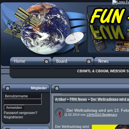
CB0MTL & CB0GM, WEBSDR St
Mitglieder
Artikel
»
FRN News
»
Der Weltradiotag wird a
Der Weltradiotag wird am 13. Febr
Passwort vergessen?
11.02.2014 von
13HN3010 Beetlejuice
Registrieren
Der Weltradiotag wird