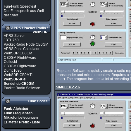
Fun-Funk Speedtest
Der Funkspruch aus Weil
der Stadt
APRS / Packet Radio /
WebSDR
APRS Server
13TH769
Packet Radio Node CB0GM
APRS Pass Calculator
WebSDR CB0GM
CB0GM FlightAware
Collectd
CB0GM FlightAware
Dump1090
Repeater Software to quickly create a radio re
WebSDR CB0MTL
transponder and mixed repeaters. Requires a
later). The program includes a lot of recording 
WebSDR-Kiel
Sondehub CB0GM
SIMPLEX 2.2.6
Packet Radio Software
Funk Codes
Funk-Alphabet
Funk Frequenzen
Mikrofonbelegungen
11 Meter Prefix - Liste