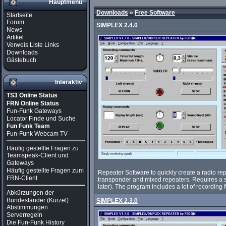
Hauptmenü
Downloads
»
Free Software
Startseite
Forum
SIMPLEX 2.4.0
News
Artikel
Verweis Liste Links
Downloads
Gästebuch
Interaktiv
TS3 Online Status
FRN Online Status
Fun-Funk Gateways
Locator Finde und Suche
Fun Funk Team
Fun-Funk Webcam TV
Häufig gestellte Fragen zu
Teamspeak-Client und
Gateways
Häufig gestellte Fragen zum
Repeater Software to quickly create a radio re
FRN-Client
transponder and mixed repeaters. Requires a
later). The program includes a lot of recording 
Abkürzungen der
Bundesländer (Kürzel)
SIMPLEX 2.3.0
Abstimmungen
Serverregeln
Die Fun-Funk History