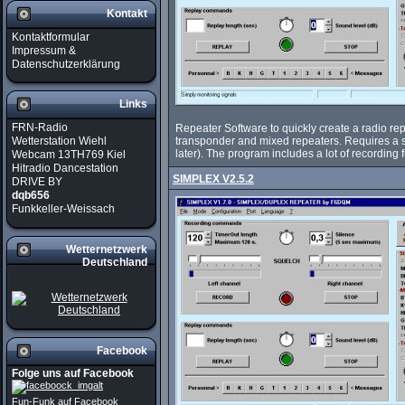
Kontakt
Kontaktformular
Impressum &
Datenschutzerklärung
Links
FRN-Radio
Repeater Software to quickly create a radio re
transponder and mixed repeaters. Requires a
Wetterstation Wiehl
later). The program includes a lot of recording 
Webcam 13TH769 Kiel
Hitradio Dancestation
SIMPLEX V2.5.2
DRIVE BY
dqb656
Funkkeller-Weissach
Wetternetzwerk
Deutschland
Facebook
Folge uns auf Facebook
Fun-Funk auf Facebook