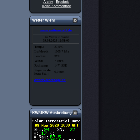
Archiv
Ergebnis
Keine Kommentare
Wetter Wiehl
KW/UKW-Ausbreitung