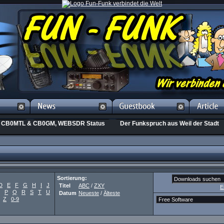
CB0MTL & CB0GM, WEBSDR Status
Der Funkspruch aus Weil der Stadt
Sortierung:
D
E
F
G
H
I
J
Titel
ABC
/
ZXY
E
P
Q
R
S
T
U
Datum
Neueste
/
Älteste
Z
0-9