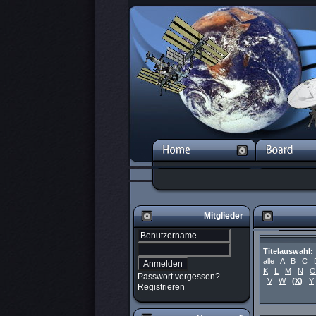
Mitglieder
Titelauswahl:
alle
A
B
C
K
L
M
N
O
Passwort vergessen?
V
W
(
X
)
Y
Registrieren