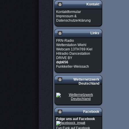
Kontakt
Kontaktformular
Impressum &
Datenschutzerklärung
Links
FRN-Radio
Wetterstation Wiehl
Webcam 13TH769 Kiel
Hitradio Dancestation
DRIVE BY
dqb656
Funkkeller-Weissach
Wetternetzwerk
Deutschland
Facebook
Folge uns auf Facebook
Fun-Funk auf Facebook