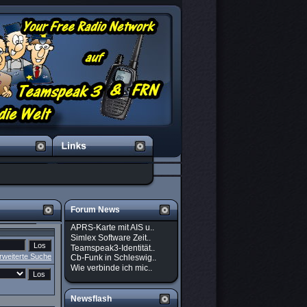
Forum News
APRS-Karte mit AIS u..
Simlex Software Zeit..
Teamspeak3-Identität..
rweiterte Suche
Cb-Funk in Schleswig..
Wie verbinde ich mic..
Newsflash