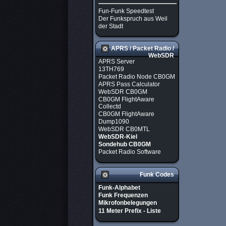
Fun-Funk Speedtest
Der Funkspruch aus Weil
der Stadt
APRS / Packet Radio /
WebSDR
APRS Server
13TH769
Packet Radio Node CB0GM
APRS Pass Calculator
WebSDR CB0GM
CB0GM FlightAware
Collectd
CB0GM FlightAware
Dump1090
WebSDR CB0MTL
WebSDR-Kiel
Sondehub CB0GM
Packet Radio Software
Funk Codes
Funk-Alphabet
Funk Frequenzen
Mikrofonbelegungen
11 Meter Prefix - Liste