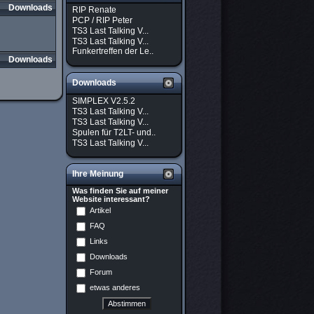
Downloads
RIP Renate
PCP / RIP Peter
TS3 Last Talking V...
TS3 Last Talking V...
Funkertreffen der Le..
Downloads
Downloads
SIMPLEX V2.5.2
TS3 Last Talking V...
TS3 Last Talking V...
Spulen für T2LT- und..
TS3 Last Talking V...
Ihre Meinung
Was finden Sie auf meiner
Website interessant?
Artikel
FAQ
Links
Downloads
Forum
etwas anderes