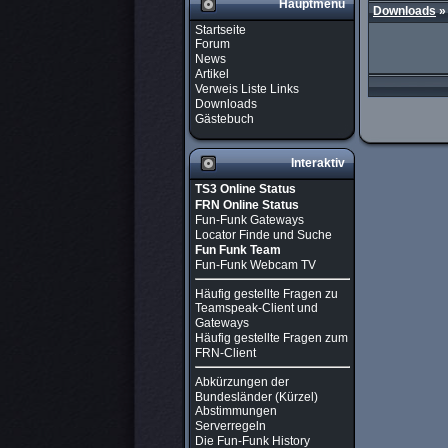
Hauptmenü
Downloads
Startseite
Forum
News
Artikel
Verweis Liste Links
Downloads
Gästebuch
Interaktiv
TS3 Online Status
FRN Online Status
Fun-Funk Gateways
Locator Finde und Suche
Fun Funk Team
Fun-Funk Webcam TV
Häufig gestellte Fragen zu
Teamspeak-Client und
Gateways
Häufig gestellte Fragen zum
FRN-Client
Abkürzungen der
Bundesländer (Kürzel)
Abstimmungen
Serverregeln
Die Fun-Funk History