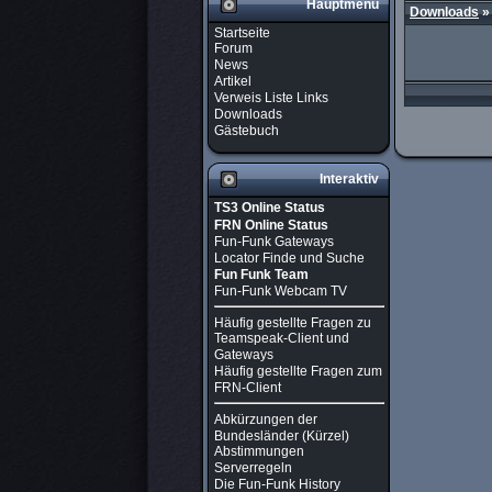
Hauptmenü
Downloads
Startseite
Forum
News
Artikel
Verweis Liste Links
Downloads
Gästebuch
Interaktiv
TS3 Online Status
FRN Online Status
Fun-Funk Gateways
Locator Finde und Suche
Fun Funk Team
Fun-Funk Webcam TV
Häufig gestellte Fragen zu
Teamspeak-Client und
Gateways
Häufig gestellte Fragen zum
FRN-Client
Abkürzungen der
Bundesländer (Kürzel)
Abstimmungen
Serverregeln
Die Fun-Funk History