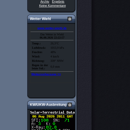
Archiv
Ergebnis
Keine Kommentare
Wetter Wiehl
KW/UKW-Ausbreitung