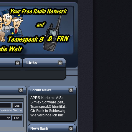
Forum News
APRS-Karte mit AIS u..
Simlex Software Zeit..
Teamspeak3-Identität..
rweiterte Suche
Cb-Funk in Schleswig..
Wie verbinde ich mic..
Newsflash