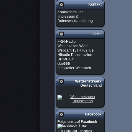
Kontakt
Kontaktformular
Impressum &
Datenschutzerklärung
Links
FRN-Radio
Wetterstation Wiehl
Webcam 13TH769 Kiel
Hitradio Dancestation
DRIVE BY
dqb656
Funkkeller-Weissach
Wetternetzwerk
Deutschland
Facebook
Folge uns auf Facebook
Fun-Funk auf Facebook