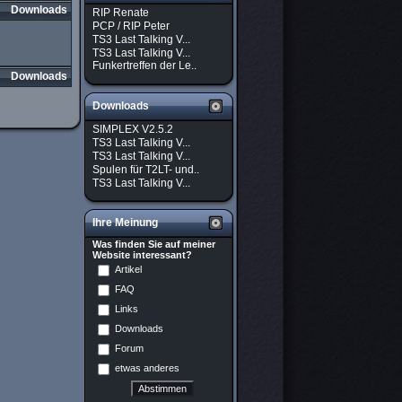
Downloads
RIP Renate
PCP / RIP Peter
TS3 Last Talking V...
TS3 Last Talking V...
Funkertreffen der Le..
Downloads
Downloads
SIMPLEX V2.5.2
TS3 Last Talking V...
TS3 Last Talking V...
Spulen für T2LT- und..
TS3 Last Talking V...
Ihre Meinung
Was finden Sie auf meiner
Website interessant?
Artikel
FAQ
Links
Downloads
Forum
etwas anderes