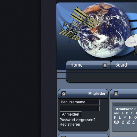
Mitglieder
Titelauswahl:
alle
A
B
C
K
L
M
N
O
Passwort vergessen?
(
U
)
V
W
X
Registrieren