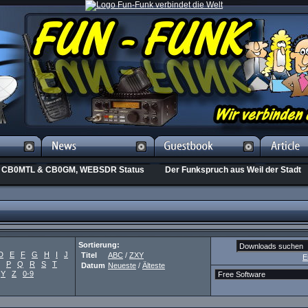
CB0MTL & CB0GM, WEBSDR Status
Der Funkspruch aus Weil der Stadt
Sortierung:
D
E
F
G
H
I
J
Titel
ABC
/
ZXY
E
P
Q
R
S
T
Datum
Neueste
/
Älteste
Y
Z
0-9