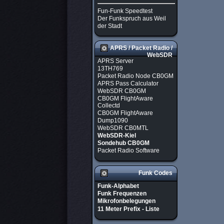
Fun-Funk Speedtest
Der Funkspruch aus Weil
der Stadt
APRS / Packet Radio /
WebSDR
APRS Server
13TH769
Packet Radio Node CB0GM
APRS Pass Calculator
WebSDR CB0GM
CB0GM FlightAware
Collectd
CB0GM FlightAware
Dump1090
WebSDR CB0MTL
WebSDR-Kiel
Sondehub CB0GM
Packet Radio Software
Funk Codes
Funk-Alphabet
Funk Frequenzen
Mikrofonbelegungen
11 Meter Prefix - Liste