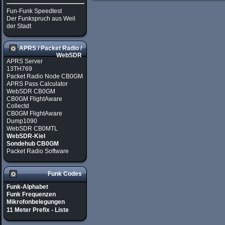
Fun-Funk Speedtest
Der Funkspruch aus Weil
der Stadt
APRS / Packet Radio /
WebSDR
APRS Server
13TH769
Packet Radio Node CB0GM
APRS Pass Calculator
WebSDR CB0GM
CB0GM FlightAware
Collectd
CB0GM FlightAware
Dump1090
WebSDR CB0MTL
WebSDR-Kiel
Sondehub CB0GM
Packet Radio Software
Funk Codes
Funk-Alphabet
Funk Frequenzen
Mikrofonbelegungen
11 Meter Prefix - Liste