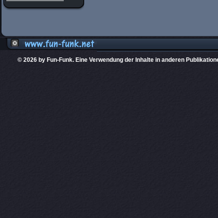
© 2026 by Fun-Funk. Eine Verwendung der Inhalte in anderen Publikation
Diese Website
PHPKIT ist eine einget