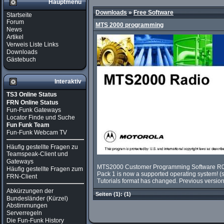
Hauptmenü
Downloads
»
Free Software
Startseite
Forum
MTS 2000 programming
News
Artikel
Verweis Liste Links
Downloads
Gästebuch
Interaktiv
TS3 Online Status
FRN Online Status
Fun-Funk Gateways
Locator Finde und Suche
Fun Funk Team
Fun-Funk Webcam TV
Häufig gestellte Fragen zu
Teamspeak-Client und
Gateways
MTS2000 Customer Programming Software R02.0
Häufig gestellte Fragen zum
Pack 1 is now a supported operating system! (s
FRN-Client
Tutorials format has changed. Previous versions
Abkürzungen der
Seiten
(1):
(1)
Bundesländer (Kürzel)
Abstimmungen
Serverregeln
Die Fun-Funk History