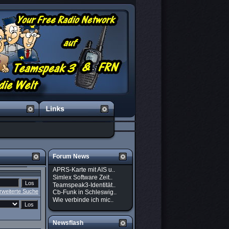
Forum News
APRS-Karte mit AIS u..
Simlex Software Zeit..
Teamspeak3-Identität..
rweiterte Suche
Cb-Funk in Schleswig..
Wie verbinde ich mic..
Newsflash