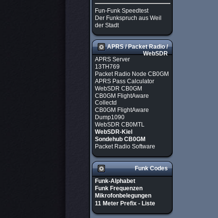
Fun-Funk Speedtest
Der Funkspruch aus Weil
der Stadt
APRS / Packet Radio /
WebSDR
APRS Server
13TH769
Packet Radio Node CB0GM
APRS Pass Calculator
WebSDR CB0GM
CB0GM FlightAware
Collectd
CB0GM FlightAware
Dump1090
WebSDR CB0MTL
WebSDR-Kiel
Sondehub CB0GM
Packet Radio Software
Funk Codes
Funk-Alphabet
Funk Frequenzen
Mikrofonbelegungen
11 Meter Prefix - Liste