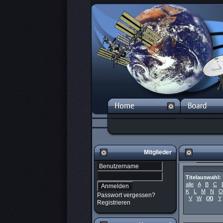
Mitglieder
Titelauswahl:
alle
A
B
C
K
L
M
N
O
Passwort vergessen?
V
W
(
X
)
Y
Registrieren