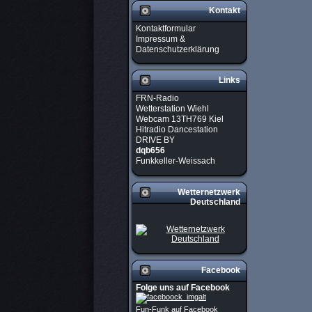
Kontakt
Kontaktformular
Impressum &
Datenschutzerklärung
Links
FRN-Radio
Wetterstation Wiehl
Webcam 13TH769 Kiel
Hitradio Dancestation
DRIVE BY
dqb656
Funkkeller-Weissach
Wetternetzwerk
Deutschland
Facebook
Folge uns auf Facebook
Fun-Funk auf Facebook