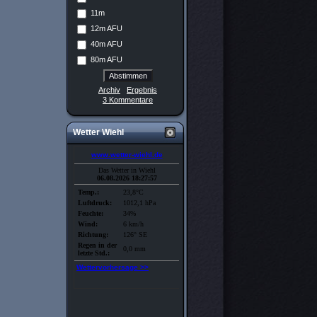
11m
12m AFU
40m AFU
80m AFU
Archiv
Ergebnis
3 Kommentare
Wetter Wiehl