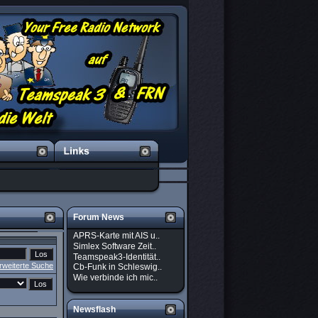
Forum News
APRS-Karte mit AIS u..
Simlex Software Zeit..
Teamspeak3-Identität..
rweiterte Suche
Cb-Funk in Schleswig..
Wie verbinde ich mic..
Newsflash