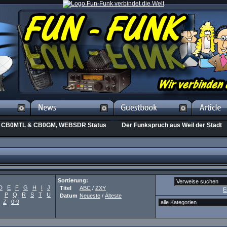
CB0MTL & CB0GM, WEBSDR Status
Der Funkspruch aus Weil der Stadt
Sortierung:
D
E
F
G
H
I
J
Titel
ABC
/
ZXY
E
P
Q
R
S
T
U
Datum
Neueste
/
Älteste
Z
0-9