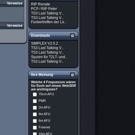
Verweise
RIP Renate
PCP / RIP Peter
TS3 Last Talking V...
TS3 Last Talking V...
Funkertreffen der Le..
Verweise
Downloads
SIMPLEX V2.5.2
TS3 Last Talking V...
TS3 Last Talking V...
Spulen für T2LT- und..
TS3 Last Talking V...
Ihre Meinung
Welche 4 Frequenzen wären
für Euch auf einem WebSDR
am wichtigsten?
70cm AFU
PMR
2m AFU
4m AFU
6m AFU
Freenet
10m AFU