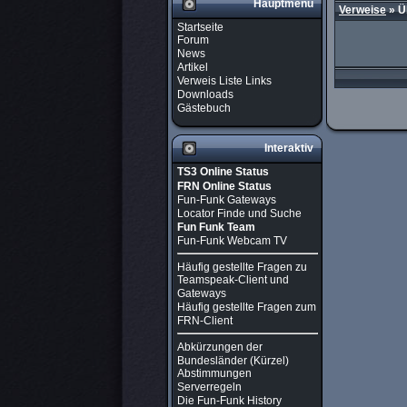
Hauptmenü
Verweise
» Ü
Startseite
Forum
News
Artikel
Verweis Liste Links
Downloads
Gästebuch
Interaktiv
TS3 Online Status
FRN Online Status
Fun-Funk Gateways
Locator Finde und Suche
Fun Funk Team
Fun-Funk Webcam TV
Häufig gestellte Fragen zu
Teamspeak-Client und
Gateways
Häufig gestellte Fragen zum
FRN-Client
Abkürzungen der
Bundesländer (Kürzel)
Abstimmungen
Serverregeln
Die Fun-Funk History