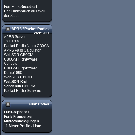
Fun-Funk Speedtest
Der Funkspruch aus Weil
der Stadt
APRS / Packet Radio /
WebSDR
APRS Server
13TH769
Packet Radio Node CB0GM
APRS Pass Calculator
WebSDR CB0GM
CB0GM FlightAware
Collectd
CB0GM FlightAware
Dump1090
WebSDR CB0MTL
WebSDR-Kiel
Sondehub CB0GM
Packet Radio Software
Funk Codes
Funk-Alphabet
Funk Frequenzen
Mikrofonbelegungen
11 Meter Prefix - Liste