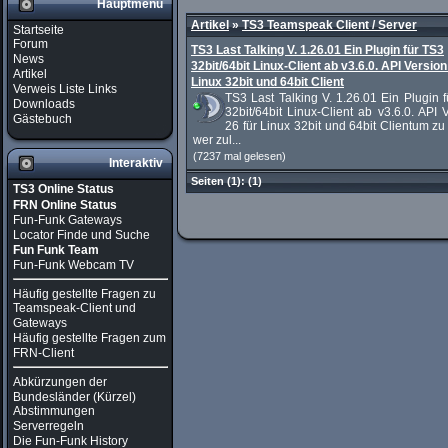
Hauptmenü
Artikel
»
TS3 Teamspeak Client / Server
Startseite
Forum
TS3 Last Talking V. 1.26.01 Ein Plugin für TS3
News
32bit/64bit Linux-Client ab v3.6.0. API Version
Artikel
Linux 32bit und 64bit Client
Verweis Liste Links
TS3 Last Talking V. 1.26.01 Ein Plugin 
Downloads
32bit/64bit Linux-Client ab v3.6.0. API 
Gästebuch
26 für Linux 32bit und 64bit Clientum z
wer zul...
(7237 mal gelesen)
Interaktiv
Seiten
(1):
(1)
TS3 Online Status
FRN Online Status
Fun-Funk Gateways
Locator Finde und Suche
Fun Funk Team
Fun-Funk Webcam TV
Häufig gestellte Fragen zu
Teamspeak-Client und
Gateways
Häufig gestellte Fragen zum
FRN-Client
Abkürzungen der
Bundesländer (Kürzel)
Abstimmungen
Serverregeln
Die Fun-Funk History