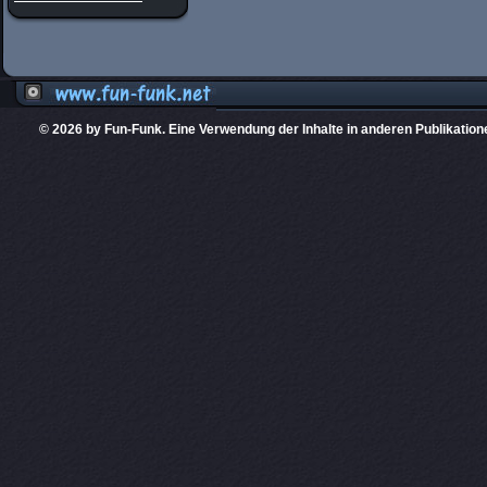
© 2026 by Fun-Funk. Eine Verwendung der Inhalte in anderen Publikation
Diese Website
PHPKIT ist eine einget