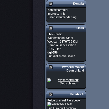
Kontakt
Kontaktformular
Impressum &
Datenschutzerklärung
Links
FRN-Radio
Wetterstation Wiehl
Webcam 13TH769 Kiel
Hitradio Dancestation
DRIVE BY
dqb656
Funkkeller-Weissach
Wetternetzwerk
Deutschland
Facebook
Folge uns auf Facebook
Fun-Funk auf Facebook