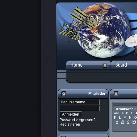
Mitglieder
Titelauswahl:
alle
A
B
C
K
L
M
N
O
Passwort vergessen?
V
W
X
(
Y
)
Registrieren