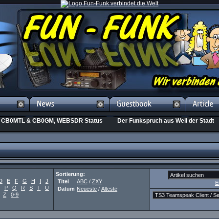
CB0MTL & CB0GM, WEBSDR Status
Der Funkspruch aus Weil der Stadt
Sortierung:
D
E
F
G
H
I
J
Titel
ABC
/
ZXY
E
P
Q
R
S
T
U
Datum
Neueste
/
Älteste
Z
0-9