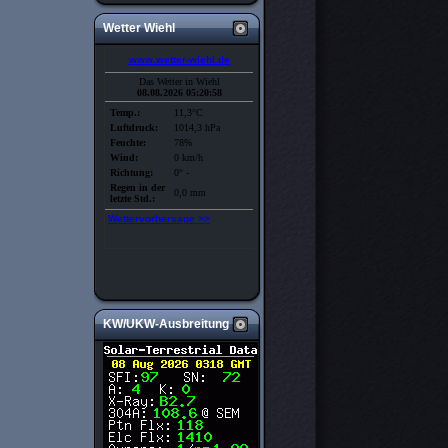
Wetter Wiehl
KW/UKW-Ausbreitung