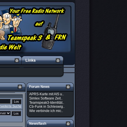
Forum News
APRS-Karte mit AIS u..
Simlex Software Zeit..
Teamspeak3-Identität..
rweiterte Suche
Cb-Funk in Schleswig..
Wie verbinde ich mic..
Newsflash