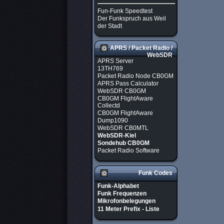
Fun-Funk Speedtest
Der Funkspruch aus Weil
der Stadt
APRS / Packet Radio /
WebSDR
APRS Server
13TH769
Packet Radio Node CB0GM
APRS Pass Calculator
WebSDR CB0GM
CB0GM FlightAware
Collectd
CB0GM FlightAware
Dump1090
WebSDR CB0MTL
WebSDR-Kiel
Sondehub CB0GM
Packet Radio Software
Funk Codes
Funk-Alphabet
Funk Frequenzen
Mikrofonbelegungen
11 Meter Prefix - Liste