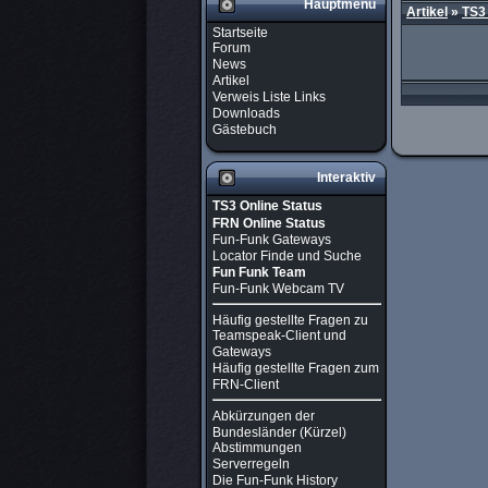
Hauptmenü
Artikel
»
TS3
Startseite
Forum
News
Artikel
Verweis Liste Links
Downloads
Gästebuch
Interaktiv
TS3 Online Status
FRN Online Status
Fun-Funk Gateways
Locator Finde und Suche
Fun Funk Team
Fun-Funk Webcam TV
Häufig gestellte Fragen zu
Teamspeak-Client und
Gateways
Häufig gestellte Fragen zum
FRN-Client
Abkürzungen der
Bundesländer (Kürzel)
Abstimmungen
Serverregeln
Die Fun-Funk History