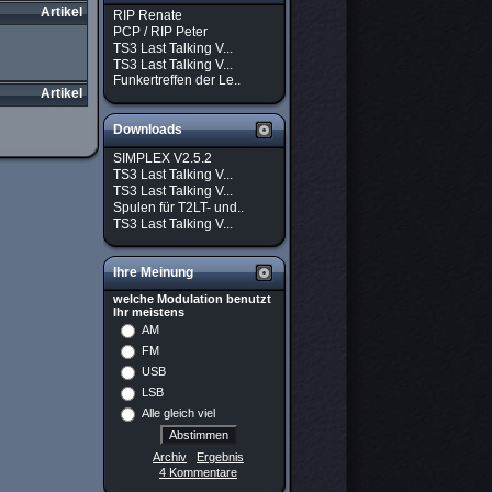
Artikel
RIP Renate
PCP / RIP Peter
TS3 Last Talking V...
TS3 Last Talking V...
Funkertreffen der Le..
Artikel
Downloads
SIMPLEX V2.5.2
TS3 Last Talking V...
TS3 Last Talking V...
Spulen für T2LT- und..
TS3 Last Talking V...
Ihre Meinung
welche Modulation benutzt
Ihr meistens
AM
FM
USB
LSB
Alle gleich viel
Archiv
Ergebnis
4 Kommentare