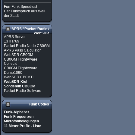
Fun-Funk Speedtest
Der Funkspruch aus Weil
der Stadt
APRS / Packet Radio /
WebSDR
APRS Server
13TH769
Packet Radio Node CB0GM
APRS Pass Calculator
WebSDR CB0GM
CB0GM FlightAware
Collectd
CB0GM FlightAware
Dump1090
WebSDR CB0MTL
WebSDR-Kiel
Sondehub CB0GM
Packet Radio Software
Funk Codes
Funk-Alphabet
Funk Frequenzen
Mikrofonbelegungen
11 Meter Prefix - Liste