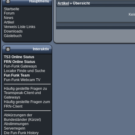
Hauptmenü
Artikel
»
Übersicht
Startseite
Forum
Kei
News
Artikel
Verweis Liste Links
Downloads
Gästebuch
Interaktiv
TS3 Online Status
FRN Online Status
Fun-Funk Gateways
Locator Finde und Suche
Fun Funk Team
Fun-Funk Webcam TV
Häufig gestellte Fragen zu
Teamspeak-Client und
Gateways
Häufig gestellte Fragen zum
FRN-Client
Abkürzungen der
Bundesländer (Kürzel)
Abstimmungen
Serverregeln
Die Fun-Funk History