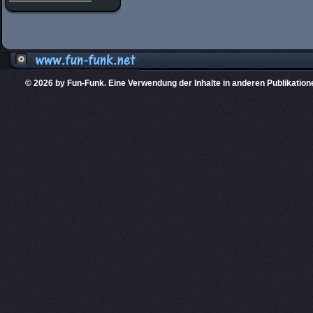
© 2026 by Fun-Funk. Eine Verwendung der Inhalte in anderen Publikation
Diese Website
PHPKIT ist eine einget