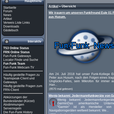
Hauptmenü
Artikel
»
Übersicht
Startseite
Forum
Wir trauern um unseren Funkfreund Eule 01 
News
aus Husum.
Artikel
Verweis Liste Links
Downloads
Gästebuch
Interaktiv
TS3 Online Status
FRN Online Status
Fun-Funk Gateways
Locator Finde und Suche
Fun Funk Team
Fun-Funk Webcam TV
Am 24. Juli 2018 hat unser Funk-Kollege E
Häufig gestellte Fragen zu
Peter aus Husum, nach den Folgen eines trag
Teamspeak-Client und
Unglücks-Falles, sein Mikrofon für immer a
Gateways
Han...
Häufig gestellte Fragen zum
(8570 mal gelesen)
FRN-Client
Wenig bekannt: Jedermannfunkgeräte von G
Abkürzungen der
Wenig bekannt: Jedermannfunkgerä
Bundesländer (Kürzel)
GarminDas amerikanische Untern
Abstimmungen
"Garmin" ist als Hersteller von
Serverregeln
Navigationsgeräten weltweit bekannt. We...
Die Fun-Funk History