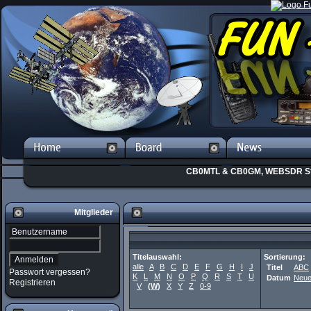
CB0MTL & CB0GM, WEBSDR St
Mitglieder
Titelauswahl:
Sortierung:
alle
A
B
C
D
E
F
G
H
I
J
Titel
ABC
Passwort vergessen?
K
L
M
N
O
P
Q
R
S
T
U
Datum
Neue
Registrieren
V
(
W
)
X
Y
Z
0-9