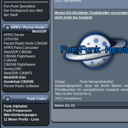
(4211 mal gelesen)
Fun-Funk Speedtest
Der Funkspruch aus Weil
Wegen EU-Richtlinie: Funkhändler versenden
der Stadt
nicht mehr ins Ausland
APRS / Packet Radio /
WebSDR
APRS Server
13TH769
Packet Radio Node CB0GM
APRS Pass Calculator
WebSDR CB0GM
CB0GM FlightAware
Collectd
CB0GM FlightAware
Dump1090
WebSDR CB0MTL
WebSDR-Kiel
Einige Funk-Versandhändler h
Sondehub CB0GM
bekanntgegeben, dass sie keine Waren m
Packet Radio Software
Privatkunden im europäischen Ausland vers
Was ist der Grund für d...
(5612 mal gelesen)
Funk Codes
Seiten
(1):
(1)
Funk-Alphabet
Funk Frequenzen
Mikrofonbelegungen
11 Meter Prefix - Liste