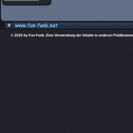
© 2026 by Fun-Funk. Eine Verwendung der Inhalte in anderen Publikation
Diese Website
PHPKIT ist eine einget