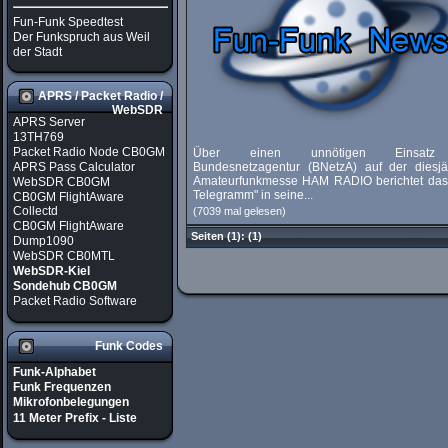
Fun-Funk Speedtest
Der Funkspruch aus Weil
der Stadt
APRS / Packet Radio /
WebSDR
APRS Server
13TH769
Packet Radio Node CB0GM
Über einen unnötigen Einsatz
APRS Pass Calculator
Bundesnetzagentur (BNetzA) auf der diesjä
Amateurfunkmesse HAM RADIO berichtet das
WebSDR CB0GM
Telegramm" in seine...
CB0GM FlightAware
Collectd
(7039 mal gelesen)
CB0GM FlightAware
Seiten
(1):
(1)
Dump1090
WebSDR CB0MTL
WebSDR-Kiel
Sondehub CB0GM
Packet Radio Software
Funk Codes
Funk-Alphabet
Funk Frequenzen
Mikrofonbelegungen
11 Meter Prefix - Liste