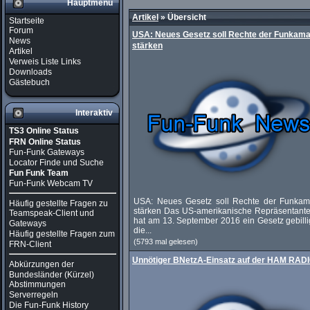
Hauptmenü
Artikel
»
Übersicht
Startseite
Forum
USA: Neues Gesetz soll Rechte der Funkama
News
stärken
Artikel
Verweis Liste Links
Downloads
Gästebuch
Interaktiv
TS3 Online Status
FRN Online Status
Fun-Funk Gateways
Locator Finde und Suche
Fun Funk Team
Fun-Funk Webcam TV
USA: Neues Gesetz soll Rechte der Funkam
Häufig gestellte Fragen zu
stärken Das US-amerikanische Repräsentant
Teamspeak-Client und
hat am 13. September 2016 ein Gesetz gebilli
Gateways
die...
Häufig gestellte Fragen zum
(5793 mal gelesen)
FRN-Client
Unnötiger BNetzA-Einsatz auf der HAM RAD
Abkürzungen der
Bundesländer (Kürzel)
Abstimmungen
Serverregeln
Die Fun-Funk History