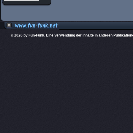
© 2026 by Fun-Funk. Eine Verwendung der Inhalte in anderen Publikation
Diese Website
PHPKIT ist eine einget