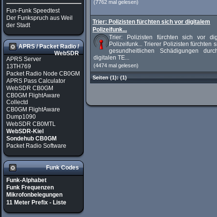
(7762 mal gelesen)
Fun-Funk Speedtest
Der Funkspruch aus Weil
Trier: Polizisten fürchten sich vor digitalem
der Stadt
Polizeifunk...
Trier: Polizisten fürchten sich vor di
Polizeifunk... Trierer Polizisten fürchten s
APRS / Packet Radio /
gesundheitlichen Schädigungen dur
WebSDR
digitalen TE...
APRS Server
(4474 mal gelesen)
13TH769
Packet Radio Node CB0GM
Seiten
(1):
(1)
APRS Pass Calculator
WebSDR CB0GM
CB0GM FlightAware
Collectd
CB0GM FlightAware
Dump1090
WebSDR CB0MTL
WebSDR-Kiel
Sondehub CB0GM
Packet Radio Software
Funk Codes
Funk-Alphabet
Funk Frequenzen
Mikrofonbelegungen
11 Meter Prefix - Liste