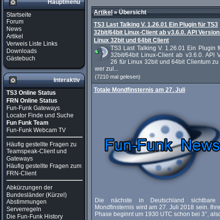
Hauptmenü
Artikel
»
Übersicht
Startseite
Forum
TS3 Last Talking V. 1.26.01 Ein Plugin für TS3
News
32bit/64bit Linux-Client ab v3.6.0. API Version
Artikel
Linux 32bit und 64bit Client
Verweis Liste Links
TS3 Last Talking V. 1.26.01 Ein Plugin 
Downloads
32bit/64bit Linux-Client ab v3.6.0. API 
Gästebuch
26 für Linux 32bit und 64bit Clientum z
wer zul...
(7210 mal gelesen)
Interaktiv
Totale Mondfinsternis am 27. Juli
TS3 Online Status
FRN Online Status
Fun-Funk Gateways
Locator Finde und Suche
Fun Funk Team
Fun-Funk Webcam TV
Häufig gestellte Fragen zu
Teamspeak-Client und
Gateways
Häufig gestellte Fragen zum
FRN-Client
Abkürzungen der
Bundesländer (Kürzel)
Die nächste in Deutschland sichtbare 
Abstimmungen
Mondfinsternis wird am 27. Juli 2018 sein. Ihre
Serverregeln
Phase beginnt um 1930 UTC schon bei 3°, also 
Die Fun-Funk History