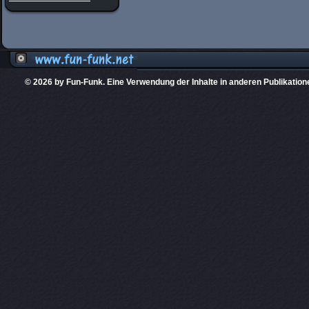
© 2026 by Fun-Funk. Eine Verwendung der Inhalte in anderen Publikation
Diese Website
PHPKIT ist eine einget