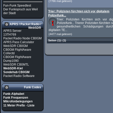
(7766 mal gelesen)
Fun-Funk Speedtest
Der Funkspruch aus Weil
Trier: Polizisten fürchten sich vor digitalem
der Stadt
Polizeifunk...
Trier: Polizisten fürchten sich vor di
Polizeifunk... Trierer Polizisten fürchten s
APRS / Packet Radio /
gesundheitlichen Schädigungen dur
WebSDR
digitalen TE...
APRS Server
(4477 mal gelesen)
13TH769
Packet Radio Node CB0GM
Seiten
(1):
(1)
APRS Pass Calculator
WebSDR CB0GM
CB0GM FlightAware
Collectd
CB0GM FlightAware
Dump1090
WebSDR CB0MTL
WebSDR-Kiel
Sondehub CB0GM
Packet Radio Software
Funk Codes
Funk-Alphabet
Funk Frequenzen
Mikrofonbelegungen
11 Meter Prefix - Liste