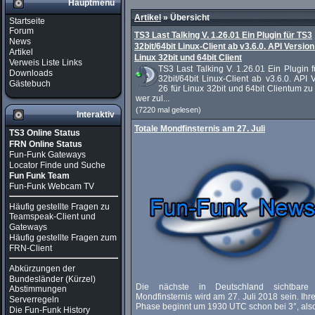
Hauptmenü
Artikel
»
Übersicht
Startseite
Forum
TS3 Last Talking V. 1.26.01 Ein Plugin für TS3
News
32bit/64bit Linux-Client ab v3.6.0. API Version
Artikel
Linux 32bit und 64bit Client
Verweis Liste Links
TS3 Last Talking V. 1.26.01 Ein Plugin 
Downloads
32bit/64bit Linux-Client ab v3.6.0. API 
Gästebuch
26 für Linux 32bit und 64bit Clientum z
wer zul...
(7220 mal gelesen)
Interaktiv
Totale Mondfinsternis am 27. Juli
TS3 Online Status
FRN Online Status
Fun-Funk Gateways
Locator Finde und Suche
Fun Funk Team
Fun-Funk Webcam TV
Häufig gestellte Fragen zu
Teamspeak-Client und
Gateways
Häufig gestellte Fragen zum
FRN-Client
Abkürzungen der
Bundesländer (Kürzel)
Die nächste in Deutschland sichtbare 
Abstimmungen
Mondfinsternis wird am 27. Juli 2018 sein. Ihre
Serverregeln
Phase beginnt um 1930 UTC schon bei 3°, also 
Die Fun-Funk History