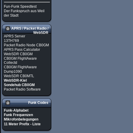
Fun-Funk Speedtest
Der Funkspruch aus Weil
der Stadt
APRS / Packet Radio /
WebSDR
APRS Server
13TH769
Packet Radio Node CB0GM
APRS Pass Calculator
WebSDR CB0GM
CB0GM FlightAware
Collectd
CB0GM FlightAware
Dump1090
WebSDR CB0MTL
WebSDR-Kiel
Sondehub CB0GM
Packet Radio Software
Funk Codes
Funk-Alphabet
Funk Frequenzen
Mikrofonbelegungen
11 Meter Prefix - Liste