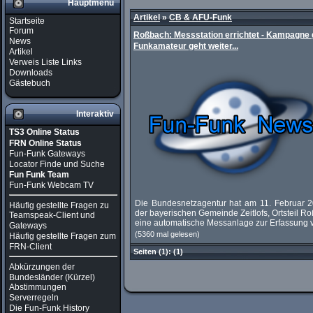
Hauptmenü
Artikel
»
CB & AFU-Funk
Startseite
Forum
Roßbach: Messstation errichtet - Kampagne
News
Funkamateur geht weiter...
Artikel
Verweis Liste Links
Downloads
Gästebuch
Interaktiv
TS3 Online Status
FRN Online Status
Fun-Funk Gateways
Locator Finde und Suche
Fun Funk Team
Fun-Funk Webcam TV
Die Bundesnetzagentur hat am 11. Februar 2
Häufig gestellte Fragen zu
der bayerischen Gemeinde Zeitlofs, Ortsteil R
Teamspeak-Client und
eine automatische Messanlage zur Erfassung v
Gateways
(5360 mal gelesen)
Häufig gestellte Fragen zum
FRN-Client
Seiten
(1):
(1)
Abkürzungen der
Bundesländer (Kürzel)
Abstimmungen
Serverregeln
Die Fun-Funk History