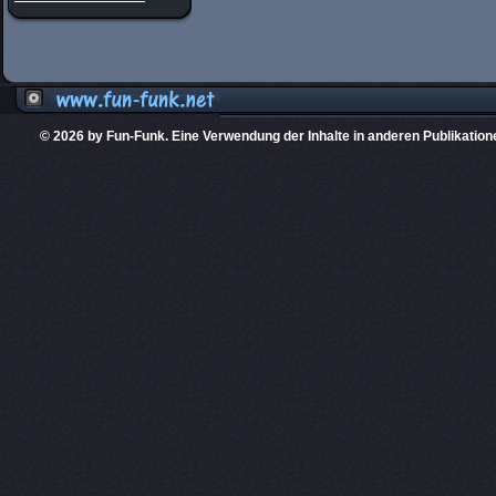
© 2026 by Fun-Funk. Eine Verwendung der Inhalte in anderen Publikation
Diese Website
PHPKIT ist eine einget