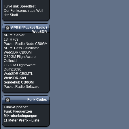
Fun-Funk Speedtest
Der Funkspruch aus Weil
der Stadt
APRS / Packet Radio /
WebSDR
APRS Server
13TH769
Packet Radio Node CB0GM
APRS Pass Calculator
WebSDR CB0GM
CB0GM FlightAware
Collectd
CB0GM FlightAware
Dump1090
WebSDR CB0MTL
WebSDR-Kiel
Sondehub CB0GM
Packet Radio Software
Funk Codes
Funk-Alphabet
Funk Frequenzen
Mikrofonbelegungen
11 Meter Prefix - Liste