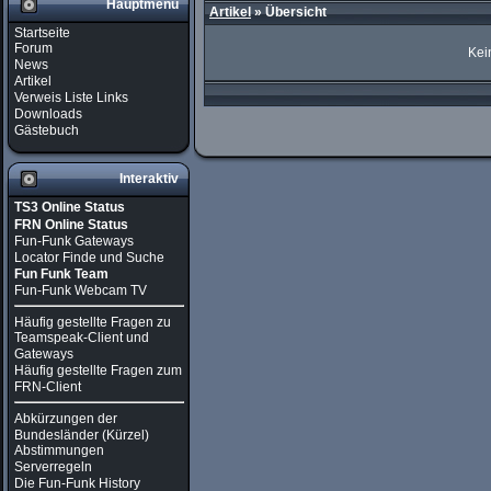
Hauptmenü
Artikel
»
Übersicht
Startseite
Forum
Kei
News
Artikel
Verweis Liste Links
Downloads
Gästebuch
Interaktiv
TS3 Online Status
FRN Online Status
Fun-Funk Gateways
Locator Finde und Suche
Fun Funk Team
Fun-Funk Webcam TV
Häufig gestellte Fragen zu
Teamspeak-Client und
Gateways
Häufig gestellte Fragen zum
FRN-Client
Abkürzungen der
Bundesländer (Kürzel)
Abstimmungen
Serverregeln
Die Fun-Funk History