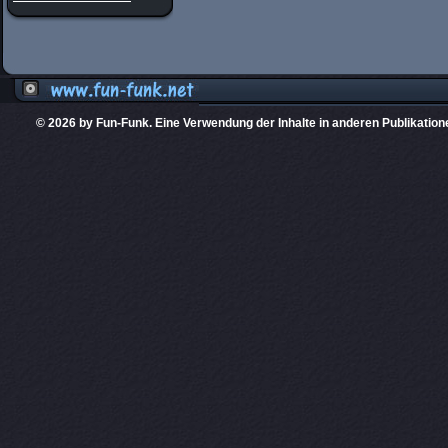
© 2026 by Fun-Funk. Eine Verwendung der Inhalte in anderen Publikation
Diese Website
PHPKIT ist eine einget