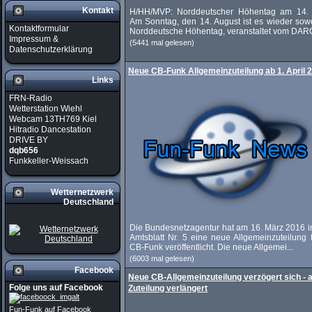
Kontakt
H/HH/MVP: Norddeutscher Höhentag am 14. 
Am Sonntag, den 14. August ist es wieder sowe
Kontaktformular
Norddeutsche Höhentag, veranstaltet vom DARC
Impressum &
(5441 mal gelesen)
Datenschutzerklärung
Neue CB-Funk Allgemeinzuteilung ab 1. April 
Links
FRN-Radio
Wetterstation Wiehl
Webcam 13TH769 Kiel
Hitradio Dancestation
DRIVE BY
dqb656
Funkkeller-Weissach
Wetternetzwerk
Deutschland
Die Bundesnetzagentur hat am 16. März 2016 i
Amtsblatt Nr. 5 eine neue Allgemeinzuteilung 
CB-Funk veröffentlicht. Die neue Allgemei...
(6003 mal gelesen)
Facebook
Neue CB-Allgemeinzuteilung verzögert sich - a
Folge uns auf Facebook
Zuteilung verlängert
Fun-Funk auf Facebook