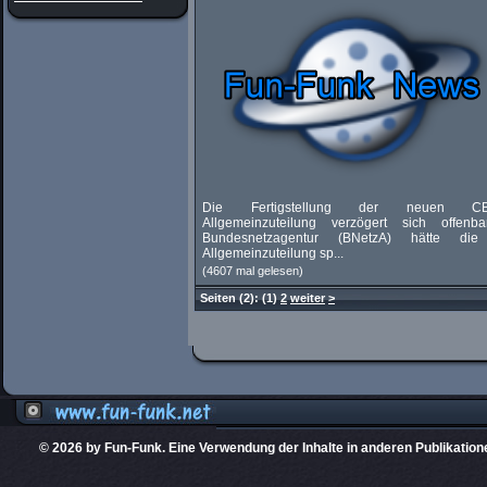
Die Fertigstellung der neuen CB-
Allgemeinzuteilung verzögert sich offenba
Bundesnetzagentur (BNetzA) hätte di
Allgemeinzuteilung sp...
(4607 mal gelesen)
Seiten
(2):
(1)
2
weiter
>
© 2026 by Fun-Funk. Eine Verwendung der Inhalte in anderen Publikation