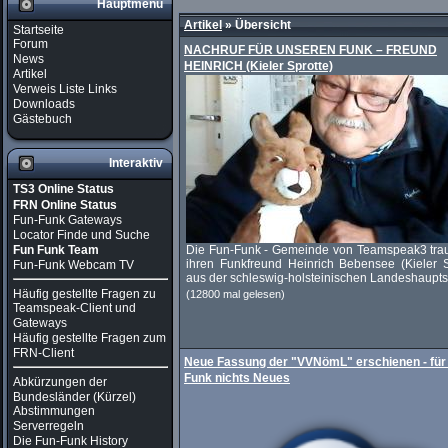
Hauptmenü
Artikel
»
Übersicht
Startseite
Forum
NACHRUF FÜR UNSEREN FUNK – FREUND
News
HEINRICH (Kieler Sprotte)
Artikel
Verweis Liste Links
Downloads
Gästebuch
Interaktiv
TS3 Online Status
FRN Online Status
Fun-Funk Gateways
Locator Finde und Suche
Fun Funk Team
Die Fun-Funk - Gemeinde von Teamspeak3 tra
ihren Funkfreund Heinrich Bebensee (Kieler S
Fun-Funk Webcam TV
aus der schleswig-holsteinischen Landeshauptst
Häufig gestellte Fragen zu
(12800 mal gelesen)
Teamspeak-Client und
Gateways
Häufig gestellte Fragen zum
FRN-Client
Neue Fassung der "VVNömL" erschienen - für
Funk nichts Neues
Abkürzungen der
Bundesländer (Kürzel)
Abstimmungen
Serverregeln
Die Fun-Funk History