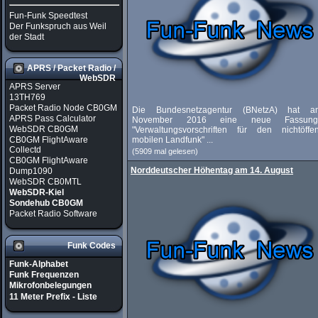
Fun-Funk Speedtest
Der Funkspruch aus Weil
der Stadt
APRS / Packet Radio /
WebSDR
APRS Server
13TH769
Packet Radio Node CB0GM
Die Bundesnetzagentur (BNetzA) hat 
APRS Pass Calculator
November 2016 eine neue Fassun
WebSDR CB0GM
"Verwaltungsvorschriften für den nichtöffen
CB0GM FlightAware
mobilen Landfunk" ...
Collectd
(5909 mal gelesen)
CB0GM FlightAware
Norddeutscher Höhentag am 14. August
Dump1090
WebSDR CB0MTL
WebSDR-Kiel
Sondehub CB0GM
Packet Radio Software
Funk Codes
Funk-Alphabet
Funk Frequenzen
Mikrofonbelegungen
11 Meter Prefix - Liste