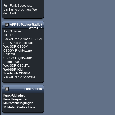
Fun-Funk Speedtest
Der Funkspruch aus Weil
der Stadt
APRS / Packet Radio /
WebSDR
APRS Server
13TH769
Packet Radio Node CB0GM
APRS Pass Calculator
WebSDR CB0GM
CB0GM FlightAware
Collectd
CB0GM FlightAware
Dump1090
WebSDR CB0MTL
WebSDR-Kiel
Sondehub CB0GM
Packet Radio Software
Funk Codes
Funk-Alphabet
Funk Frequenzen
Mikrofonbelegungen
11 Meter Prefix - Liste