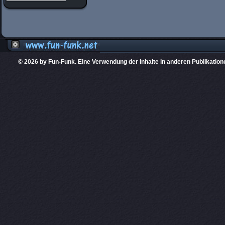
© 2026 by Fun-Funk. Eine Verwendung der Inhalte in anderen Publikation
Diese Website
PHPKIT ist eine einget