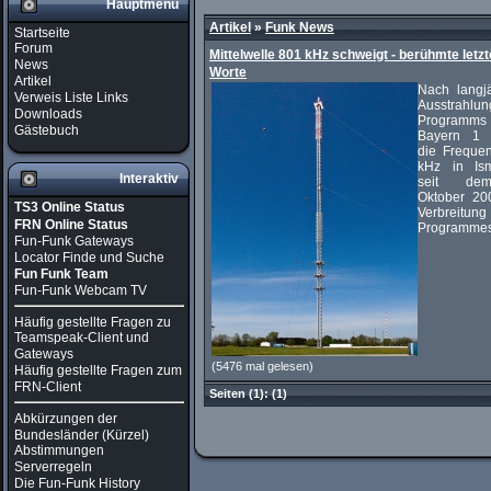
Hauptmenü
Artikel
»
Funk News
Startseite
Forum
Mittelwelle 801 kHz schweigt - berühmte letzt
News
Worte
Artikel
Nach langjä
Verweis Liste Links
Ausstrahlu
Downloads
Programms
Gästebuch
Bayern 1 
die Freque
kHz in Is
Interaktiv
seit de
Oktober 20
TS3 Online Status
Verbreitu
FRN Online Status
Programmes 
Fun-Funk Gateways
Locator Finde und Suche
Fun Funk Team
Fun-Funk Webcam TV
Häufig gestellte Fragen zu
Teamspeak-Client und
Gateways
(5476 mal gelesen)
Häufig gestellte Fragen zum
FRN-Client
Seiten
(1):
(1)
Abkürzungen der
Bundesländer (Kürzel)
Abstimmungen
Serverregeln
Die Fun-Funk History