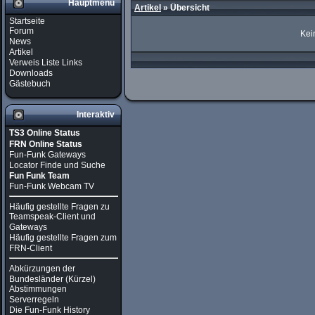
Hauptmenü
Artikel
»
Übersicht
Startseite
Forum
Kei
News
Artikel
Verweis Liste Links
Downloads
Gästebuch
Interaktiv
TS3 Online Status
FRN Online Status
Fun-Funk Gateways
Locator Finde und Suche
Fun Funk Team
Fun-Funk Webcam TV
Häufig gestellte Fragen zu
Teamspeak-Client und
Gateways
Häufig gestellte Fragen zum
FRN-Client
Abkürzungen der
Bundesländer (Kürzel)
Abstimmungen
Serverregeln
Die Fun-Funk History