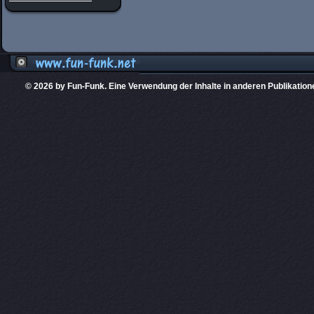
© 2026 by Fun-Funk. Eine Verwendung der Inhalte in anderen Publikation
Diese Website
PHPKIT ist eine einget