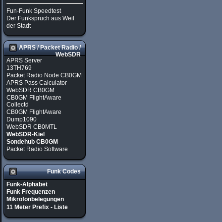
Fun-Funk Speedtest
Der Funkspruch aus Weil
der Stadt
APRS / Packet Radio /
WebSDR
APRS Server
13TH769
Packet Radio Node CB0GM
APRS Pass Calculator
WebSDR CB0GM
CB0GM FlightAware
Collectd
CB0GM FlightAware
Dump1090
WebSDR CB0MTL
WebSDR-Kiel
Sondehub CB0GM
Packet Radio Software
Funk Codes
Funk-Alphabet
Funk Frequenzen
Mikrofonbelegungen
11 Meter Prefix - Liste