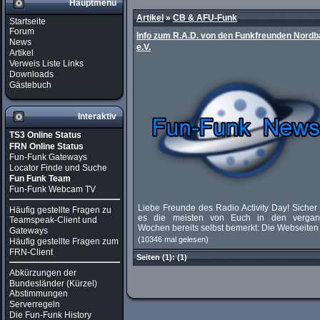
Hauptmenü
Artikel
»
CB & AFU-Funk
Startseite
Forum
Info zum R.A.D. von den Funkfreunden Nord
News
e.V.
Artikel
Verweis Liste Links
Downloads
Gästebuch
Interaktiv
TS3 Online Status
FRN Online Status
Fun-Funk Gateways
Locator Finde und Suche
Fun Funk Team
Fun-Funk Webcam TV
Liebe Freunde des Radio Activity Day! Siche
Häufig gestellte Fragen zu
es die meisten von Euch in den verga
Teamspeak-Client und
Wochen bereits selbst bemerkt: Die Webseiten d
Gateways
(10346 mal gelesen)
Häufig gestellte Fragen zum
FRN-Client
Seiten
(1):
(1)
Abkürzungen der
Bundesländer (Kürzel)
Abstimmungen
Serverregeln
Die Fun-Funk History