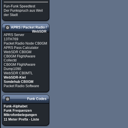
Fun-Funk Speedtest
Der Funkspruch aus Weil
der Stadt
APRS / Packet Radio /
WebSDR
APRS Server
13TH769
Packet Radio Node CB0GM
APRS Pass Calculator
WebSDR CB0GM
CB0GM FlightAware
Collectd
CB0GM FlightAware
Dump1090
WebSDR CB0MTL
WebSDR-Kiel
Sondehub CB0GM
Packet Radio Software
Funk Codes
Funk-Alphabet
Funk Frequenzen
Mikrofonbelegungen
11 Meter Prefix - Liste