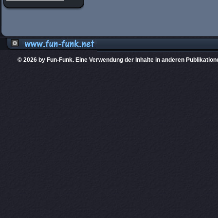
© 2026 by Fun-Funk. Eine Verwendung der Inhalte in anderen Publikation
Diese Website
PHPKIT ist eine einget