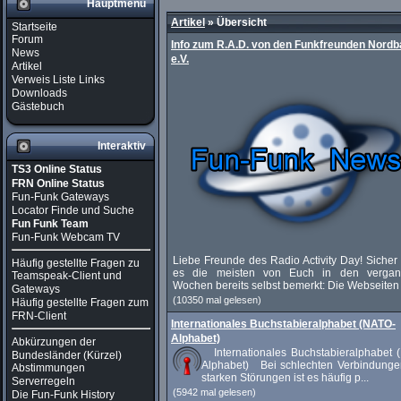
Hauptmenü
Artikel
»
Übersicht
Startseite
Forum
Info zum R.A.D. von den Funkfreunden Nord
News
e.V.
Artikel
Verweis Liste Links
Downloads
Gästebuch
Interaktiv
TS3 Online Status
FRN Online Status
Fun-Funk Gateways
Locator Finde und Suche
Fun Funk Team
Fun-Funk Webcam TV
Liebe Freunde des Radio Activity Day! Siche
Häufig gestellte Fragen zu
es die meisten von Euch in den verga
Teamspeak-Client und
Wochen bereits selbst bemerkt: Die Webseiten d
Gateways
(10350 mal gelesen)
Häufig gestellte Fragen zum
FRN-Client
Internationales Buchstabieralphabet (NATO-
Alphabet)
Abkürzungen der
Internationales Buchstabieralphabet 
Bundesländer (Kürzel)
Alphabet) Bei schlechten Verbindunge
Abstimmungen
starken Störungen ist es häufig p...
Serverregeln
(5942 mal gelesen)
Die Fun-Funk History