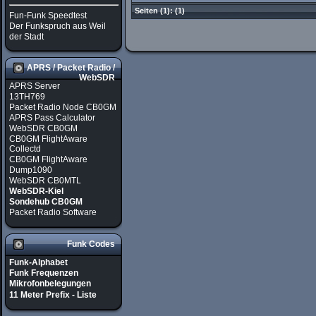
Seiten
(1):
(1)
Fun-Funk Speedtest
Der Funkspruch aus Weil
der Stadt
APRS / Packet Radio /
WebSDR
APRS Server
13TH769
Packet Radio Node CB0GM
APRS Pass Calculator
WebSDR CB0GM
CB0GM FlightAware
Collectd
CB0GM FlightAware
Dump1090
WebSDR CB0MTL
WebSDR-Kiel
Sondehub CB0GM
Packet Radio Software
Funk Codes
Funk-Alphabet
Funk Frequenzen
Mikrofonbelegungen
11 Meter Prefix - Liste