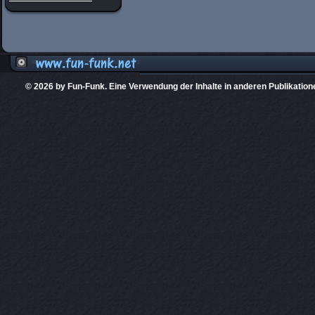
© 2026 by Fun-Funk. Eine Verwendung der Inhalte in anderen Publikation
Diese Website
PHPKIT ist eine einget