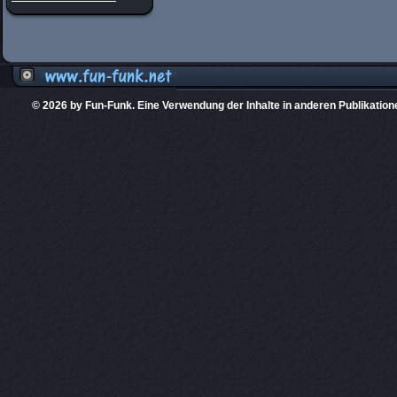
© 2026 by Fun-Funk. Eine Verwendung der Inhalte in anderen Publikation
Diese Website
PHPKIT ist eine einget