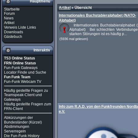
Hauptmenü
Artikel
»
Übersicht
Startseite
Forum
Internationales Buchstabieralphabet (NATO-
News
Alphabet)
Artikel
Internationales Buchstabieralphabet 
Verweis Liste Links
Alphabet) Bei schlechten Verbindunge
Downloads
starken Störungen ist es häufig p...
Gästebuch
(5936 mal gelesen)
Interaktiv
TS3 Online Status
FRN Online Status
Fun-Funk Gateways
Locator Finde und Suche
Fun Funk Team
Fun-Funk Webcam TV
Häufig gestellte Fragen zu
Teamspeak-Client und
Gateways
Häufig gestellte Fragen zum
Info zum R.A.D. von den Funkfreunden Nord
FRN-Client
e.V.
Abkürzungen der
Bundesländer (Kürzel)
Abstimmungen
Serverregeln
Die Fun-Funk History