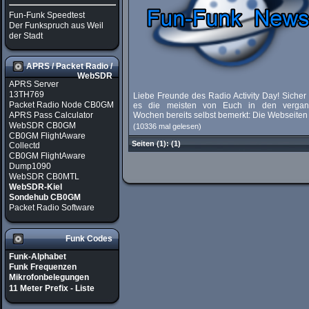
Fun-Funk Speedtest
Der Funkspruch aus Weil
der Stadt
APRS / Packet Radio /
WebSDR
APRS Server
13TH769
Liebe Freunde des Radio Activity Day! Siche
Packet Radio Node CB0GM
es die meisten von Euch in den verga
APRS Pass Calculator
Wochen bereits selbst bemerkt: Die Webseiten d
WebSDR CB0GM
(10336 mal gelesen)
CB0GM FlightAware
Seiten
(1):
(1)
Collectd
CB0GM FlightAware
Dump1090
WebSDR CB0MTL
WebSDR-Kiel
Sondehub CB0GM
Packet Radio Software
Funk Codes
Funk-Alphabet
Funk Frequenzen
Mikrofonbelegungen
11 Meter Prefix - Liste