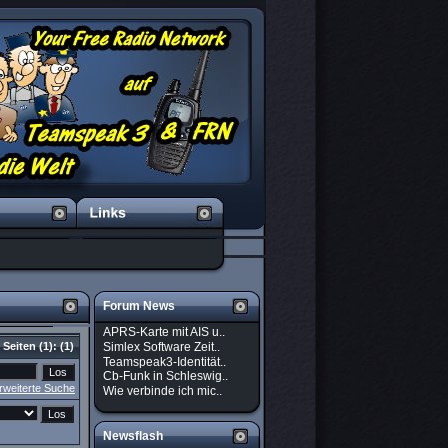
Forum News
APRS-Karte mit AIS u..
Simlex Software Zeit..
Seiten
(1):
(1)
Teamspeak3-Identität..
Cb-Funk in Schleswig..
rweiterte Suche
Wie verbinde ich mic..
Newsflash