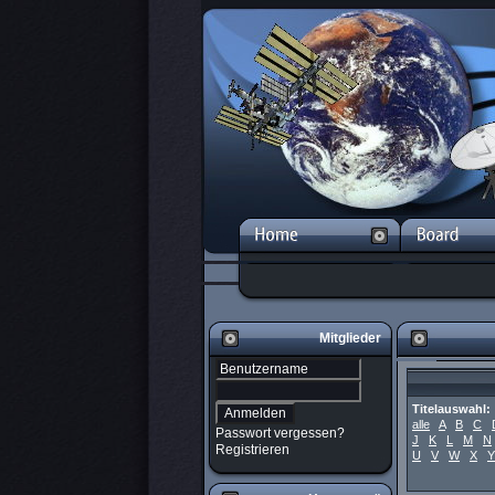
Mitglieder
Titelauswahl:
alle
A
B
C
Passwort vergessen?
J
K
L
M
N
Registrieren
U
V
W
X
Y