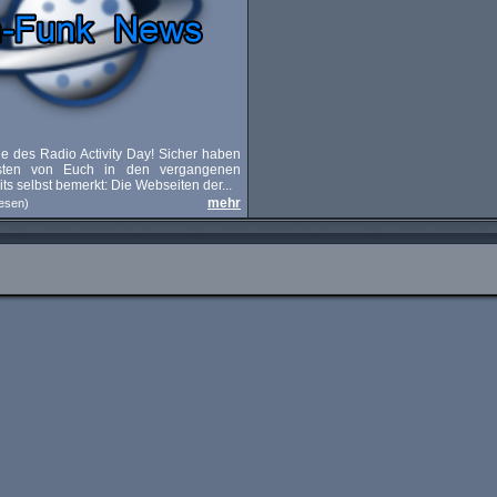
e des Radio Activity Day! Sicher haben
sten von Euch in den vergangenen
s selbst bemerkt: Die Webseiten der...
mehr
esen)