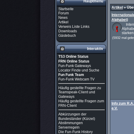
Hauptmenü
Artikel
»
Über
Startseite
Forum
Internationa
News
Alphabet)
Artikel
Intern
Verweis Liste Links
Alphab
Downloads
starken
Gästebuch
(5932 mal gele
Interaktiv
TS3 Online Status
FRN Online Status
Fun-Funk Gateways
Locator Finde und Suche
Fun Funk Team
Fun-Funk Webcam TV
Häufig gestellte Fragen zu
Teamspeak-Client und
Gateways
Häufig gestellte Fragen zum
Info zum R.A
FRN-Client
e.V.
Abkürzungen der
Bundesländer (Kürzel)
Abstimmungen
Serverregeln
Die Fun-Funk History