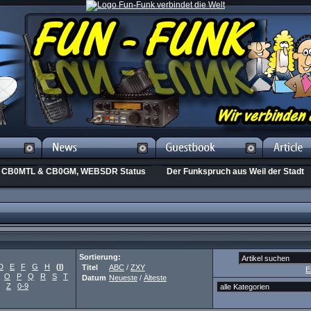
CB0MTL & CB0GM, WEBSDR Status
Der Funkspruch aus Weil der Stadt
Sortierung:
D
E
F
G
H
(
I
)
Titel
ABC
/
ZXY
E
O
P
Q
R
S
T
Datum
Neueste
/
Älteste
Z
0-9