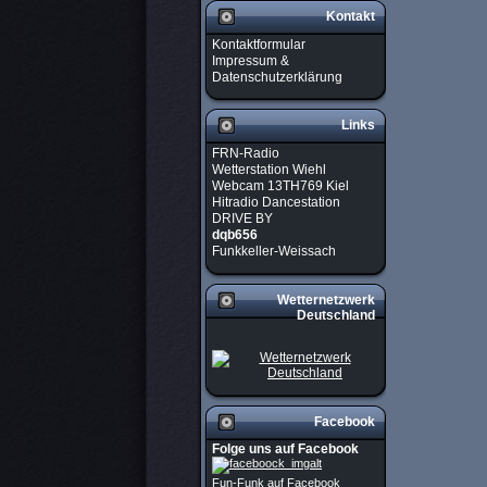
Kontakt
Kontaktformular
Impressum &
Datenschutzerklärung
Links
FRN-Radio
Wetterstation Wiehl
Webcam 13TH769 Kiel
Hitradio Dancestation
DRIVE BY
dqb656
Funkkeller-Weissach
Wetternetzwerk
Deutschland
Facebook
Folge uns auf Facebook
Fun-Funk auf Facebook