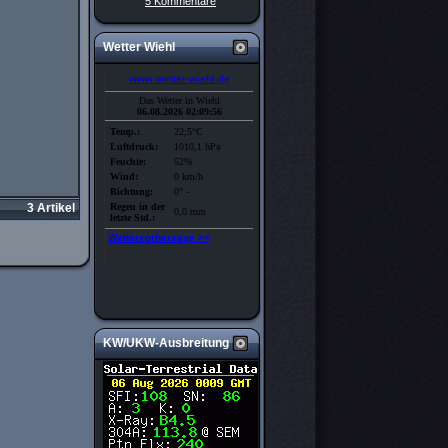
5 Kommentare
Wetter Wiehl
3 Artikel
KW/UKW-Ausbreitung