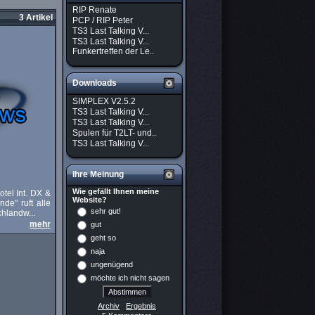
RIP Renate
3 Artikel
PCP / RIP Peter
TS3 Last Talking V...
TS3 Last Talking V...
Funkertreffen der Le..
Downloads
SIMPLEX V2.5.2
TS3 Last Talking V...
TS3 Last Talking V...
Spulen für T2LT- und..
TS3 Last Talking V...
Ihre Meinung
Wie gefällt Ihnen meine
tel Int. DX &
Website?
de" ruft alle
sehr gut!
chlandw...
mehr
gut
geht so
naja
ungenügend
möchte ich nicht sagen
Archiv
Ergebnis