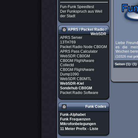
Fun-Funk Speedtest
Der Funkspruch aus Weil
der Stadt
APRS / Packet Radio /
WebSDR
APRS Server
13TH769
Liebe Freund
Packet Radio Node CB0GM
es die mei
APRS Pass Calculator
Wochen bereit
WebSDR CB0GM
(10326 mal gel
CB0GM FlightAware
Seiten
(1):
(1)
Collectd
CB0GM FlightAware
Dump1090
WebSDR CB0MTL
WebSDR-Kiel
Sondehub CB0GM
Packet Radio Software
Funk Codes
Funk-Alphabet
Funk Frequenzen
Mikrofonbelegungen
11 Meter Prefix - Liste