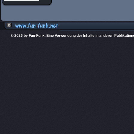
© 2026 by Fun-Funk. Eine Verwendung der Inhalte in anderen Publikation
Diese Website
PHPKIT ist eine einget