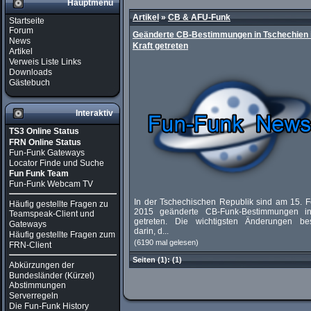
Hauptmenü
Artikel
»
CB & AFU-Funk
Startseite
Forum
Geänderte CB-Bestimmungen in Tschechien 
News
Kraft getreten
Artikel
Verweis Liste Links
Downloads
Gästebuch
Interaktiv
TS3 Online Status
FRN Online Status
Fun-Funk Gateways
Locator Finde und Suche
Fun Funk Team
Fun-Funk Webcam TV
In der Tschechischen Republik sind am 15. F
Häufig gestellte Fragen zu
2015 geänderte CB-Funk-Bestimmungen in
Teamspeak-Client und
getreten. Die wichtigsten Änderungen be
Gateways
darin, d...
Häufig gestellte Fragen zum
(6190 mal gelesen)
FRN-Client
Seiten
(1):
(1)
Abkürzungen der
Bundesländer (Kürzel)
Abstimmungen
Serverregeln
Die Fun-Funk History