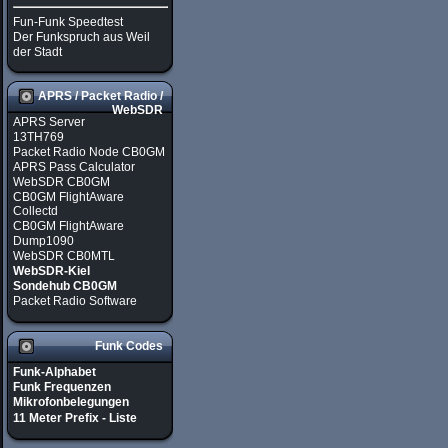
Fun-Funk Speedtest
Der Funkspruch aus Weil
der Stadt
APRS / Packet Radio /
WebSDR
APRS Server
13TH769
Packet Radio Node CB0GM
APRS Pass Calculator
WebSDR CB0GM
CB0GM FlightAware
Collectd
CB0GM FlightAware
Dump1090
WebSDR CB0MTL
WebSDR-Kiel
Sondehub CB0GM
Packet Radio Software
Funk Codes
Funk-Alphabet
Funk Frequenzen
Mikrofonbelegungen
11 Meter Prefix - Liste