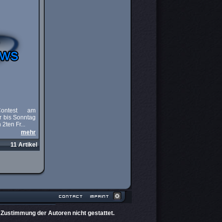
 Contest am
r bis Sonntag
2ten Fr...
mehr
11 Artikel
 Zustimmung der Autoren nicht gestattet.