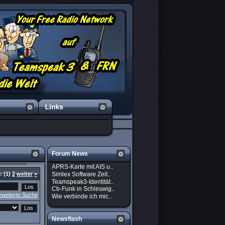
Forum News
APRS-Karte mit AIS u..
Simlex Software Zeit..
):
(1)
2
weiter
>
Teamspeak3-Identität..
Cb-Funk in Schleswig..
rweiterte Suche
Wie verbinde ich mic..
Newsflash