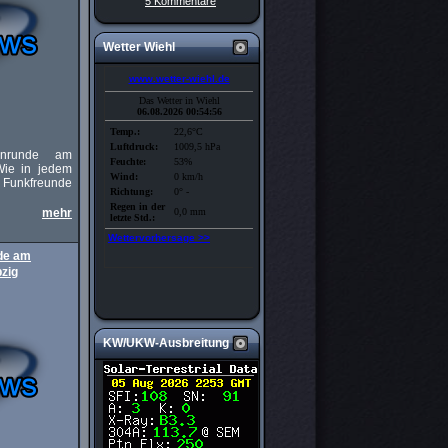
5 Kommentare
Wetter Wiehl
tenrunde am
Wie in jedem
 Funkfreunde
mehr
nde am
pzig
KW/UKW-Ausbreitung