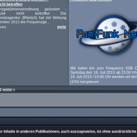
cht betroffen
enzgebührenverordnung geändert -
yfunk nicht betroffen Die
netzagentur (BNetzA) hat mit Wirkung
ember 2013 die Frequenzge...
mehr
sen)
Wir laden ein zum Frequency SSB
Samstag den 18. Juli 2015 ab 15:00 Uh
19. Juli 2015 / 15:00 Uhr werden wir den 
(4703 mal gelesen)
2
weiter
>
 Inhalte in anderen Publikationen, auch auszugsweise, ist ohne ausdrückliche