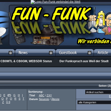
CB0MTL & CB0GM, WEBSDR Status
Der Funkspruch aus Weil der Stadt
Seiten
(2
Sortierung:
D
E
(
F
)
G
H
I
Titel
ABC
/
ZXY
E
O
P
Q
R
S
T
Datum
Neueste
/
Älteste
Z
0-9