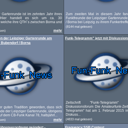
r Gartenrunde ist im zehnten Jahr ihres
Zum zweiten Mal in diesem Jahr fan
 Hier handelt es sich um ca. 30
Funkfreunde der Leipziger Gartenrunde
 welche ihre QTH`s zwischen Borna und
/ Borna bei Leipzig zu ihrem Funkertreffe
(8144 mal gelesen)
mehr
sen)
en der Leipziger Gartenrunde am
Funk-Telegramm" jetzt mit Diskussio
n Bubendorf / Borna
Zeitschrift "Funk-Telegramm"
Diskussionsforum Die Amateurfunk-Zeits
ner guten Tradition geworden, dass sich
Telegramm" hat am 1. Februar 2015 im
nde der Leipziger Gartenrunde, übrigens
Diskuss...
f dem CB-Funk Kanal 78, halbjährl...
(4833 mal gelesen)
mehr
sen)
ührenverordnung geändert -
Frequency SSB Contest