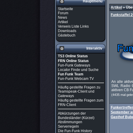
Hauptmenü
Artikel
»
Über
Startseite
Forum
Funkstaffel 
News
Artikel
Verweis Liste Links
Downloads
Gästebuch
Interaktiv
TS3 Online Status
FRN Online Status
Fun-Funk Gateways
Locator Finde und Suche
Fun Funk Team
Fun-Funk Webcam TV
An alle akti
SWL Radio Gr
Häufig gestellte Fragen zu
aktiven CB Fu
Teamspeak-Client und
(4435 mal gele
Gateways
Häufig gestellte Fragen zum
FRN-Client
Funkertreffe
September am
Abkürzungen der
Gasthof Bube
Bundesländer (Kürzel)
Abstimmungen
Serverregeln
Die Fun-Funk History