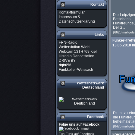
Kontakt
Kontaktformular
Die Leipzige
Impressum &
Bestehens.
Datenschutzerklärung
Funkfreunde,
Delitz...
(6623 mal gele
Links
Funker-Treff
FRN-Radio
13.05.2018 i
Wetterstation Wiehl
Webcam 13TH769 Kiel
Hitradio Dancestation
DRIVE BY
dqb656
Funkkeller-Weissach
Wetternetzwerk
Deutschland
Es ist zu ei
Facebook
die Funkfreu
beheimatet au
Folge uns auf Facebook
(8475 mal gele
Fun-Funk auf Facebook
Frequenzgeb