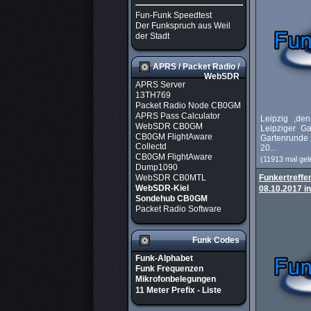
Fun-Funk Speedtest
Der Funkspruch aus Weil
der Stadt
APRS / Packet Radio /
WebSDR
APRS Server
13TH769
Packet Radio Node CB0GM
APRS Pass Calculator
Leipzig ,de
WebSDR CB0GM
Leipziger Ga
CB0GM FlightAware
Gartenrunde
Collectd
20...
CB0GM FlightAware
(11913 mal gel
Dump1090
WebSDR CB0MTL
Funkertreffe
WebSDR-Kiel
08.10.2017 i
Sondehub CB0GM
Packet Radio Software
Funk Codes
Funk-Alphabet
Funk Frequenzen
Mikrofonbelegungen
11 Meter Prefix - Liste