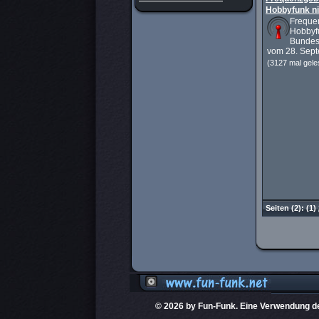
Hobbyfunk ni
Frequ
Hobb
Bundes
vom 28. Sept
(3127 mal gele
Seiten
(2):
(1)
© 2026 by Fun-Funk. Eine Verwendung der