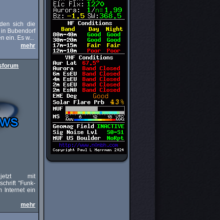
den sich die
 in Bubendorf
n ein. Es w...
mehr
nsforum
 jetzt mit
chrift "Funk-
 Internet ein
mehr