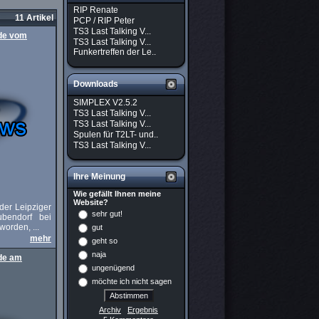
RIP Renate
11 Artikel
PCP / RIP Peter
TS3 Last Talking V...
nde vom
TS3 Last Talking V...
Funkertreffen der Le..
Downloads
SIMPLEX V2.5.2
TS3 Last Talking V...
TS3 Last Talking V...
Spulen für T2LT- und..
TS3 Last Talking V...
Ihre Meinung
Wie gefällt Ihnen meine
Website?
 der Leipziger
sehr gut!
bendorf bei
worden, ...
gut
mehr
geht so
naja
nde am
ungenügend
möchte ich nicht sagen
Archiv
Ergebnis