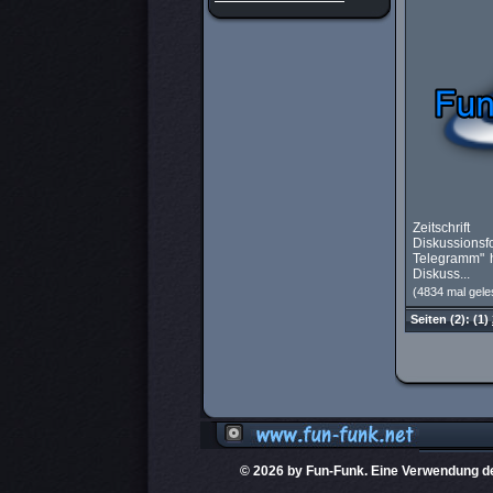
Zeitschri
Diskussionsf
Telegramm" h
Diskuss...
(4834 mal gele
Seiten
(2):
(1)
© 2026 by Fun-Funk. Eine Verwendung der