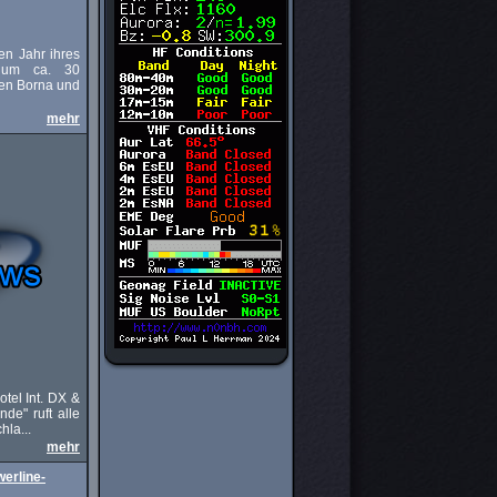
en Jahr ihres
h um ca. 30
hen Borna und
mehr
tel Int. DX &
de" ruft alle
hla...
mehr
erline-