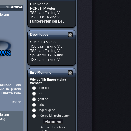
RIP Renate
11 Artikel
PCP / RIP Peter
TS3 Last Talking V...
nde am
TS3 Last Talking V...
Funkertreffen der Le..
Downloads
SIMPLEX V2.5.2
TS3 Last Talking V...
TS3 Last Talking V...
Spulen für T2LT- und..
TS3 Last Talking V...
Ihre Meinung
Wie gefällt Ihnen meine
Website?
tenrunde am
sehr gut!
Wie in jedem
 Funkfreunde
gut
geht so
mehr
naja
ungenügend
nde am
möchte ich nicht sagen
pzig
Archiv
Ergebnis