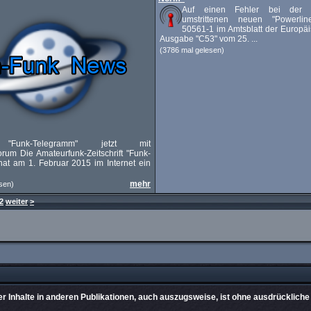
Auf einen Fehler bei der 
umstrittenen neuen "Powerli
50561-1 im Amtsblatt der Europä
Ausgabe "C53" vom 25. ...
(3786 mal gelesen)
ft "Funk-Telegramm" jetzt mit
orum Die Amateurfunk-Zeitschrift "Funk-
at am 1. Februar 2015 im Internet ein
mehr
sen)
2
weiter
>
 Inhalte in anderen Publikationen, auch auszugsweise, ist ohne ausdrückliche