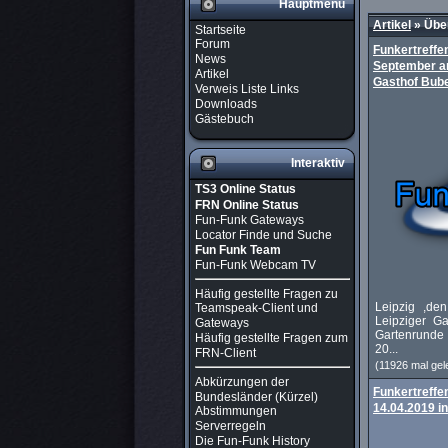
Hauptmenü
Artikel
»
Über
Startseite
Forum
Funkertreffe
News
September am
Artikel
Gasthof Bube
Verweis Liste Links
Downloads
Gästebuch
Interaktiv
TS3 Online Status
FRN Online Status
Fun-Funk Gateways
Locator Finde und Suche
Fun Funk Team
Fun-Funk Webcam TV
Häufig gestellte Fragen zu
Leipzig ,de
Teamspeak-Client und
Leipziger Ga
Gateways
Gartenrunde
Häufig gestellte Fragen zum
20...
FRN-Client
(11926 mal gel
Abkürzungen der
Funkertreffe
Bundesländer (Kürzel)
14.04.2019 i
Abstimmungen
Serverregeln
Die Fun-Funk History