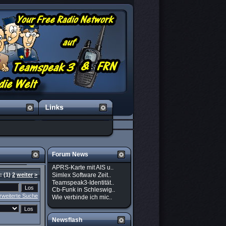
Forum News
APRS-Karte mit AIS u..
Simlex Software Zeit..
):
(1)
2
weiter
>
Teamspeak3-Identität..
Cb-Funk in Schleswig..
rweiterte Suche
Wie verbinde ich mic..
Newsflash