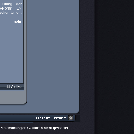
Listung der
ne-Norm" EN
ischen Union,
mehr
11 Artikel
 Zustimmung der Autoren nicht gestattet.