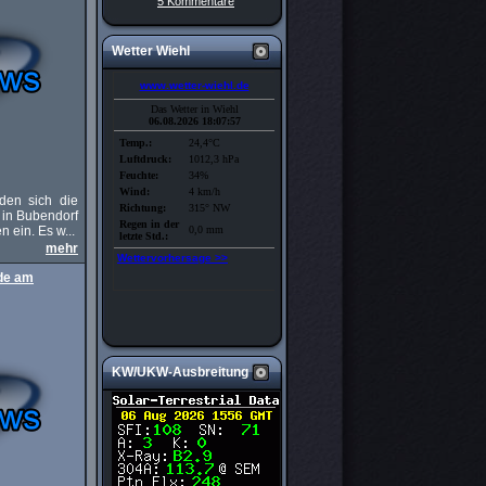
5 Kommentare
Wetter Wiehl
den sich die
 in Bubendorf
n ein. Es w...
mehr
nde am
KW/UKW-Ausbreitung