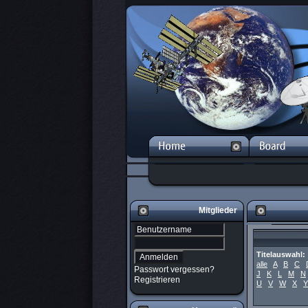
Mitglieder
Titelauswahl:
alle
A
B
C
Passwort vergessen?
J
K
L
M
N
Registrieren
U
V
W
X
Y