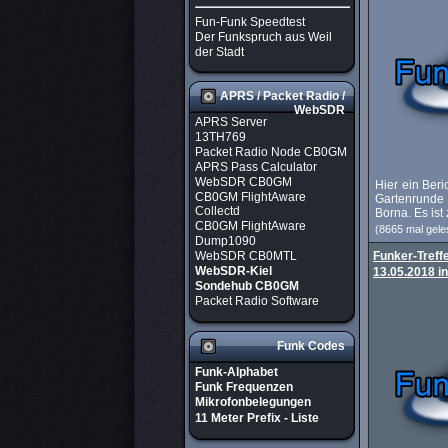
Fun-Funk Speedtest
Der Funkspruch aus Weil
der Stadt
APRS / Packet Radio /
WebSDR
APRS Server
13TH769
Packet Radio Node CB0GM
APRS Pass Calculator
WebSDR CB0GM
Hier ein Beri
CB0GM FlightAware
Gartenrund
Collectd
Borna. Es ist
CB0GM FlightAware
(8665 mal gele
Dump1090
WebSDR CB0MTL
Funker-Treff
WebSDR-Kiel
13.05.2018 i
Sondehub CB0GM
Packet Radio Software
Funk Codes
Funk-Alphabet
Funk Frequenzen
Mikrofonbelegungen
11 Meter Prefix - Liste