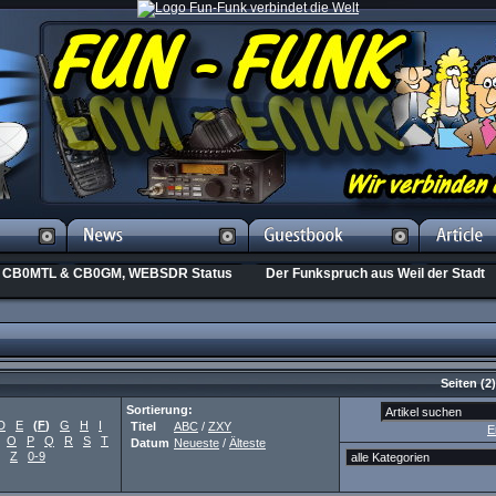
CB0MTL & CB0GM, WEBSDR Status
Der Funkspruch aus Weil der Stadt
Seiten
(2
Sortierung:
D
E
(
F
)
G
H
I
Titel
ABC
/
ZXY
E
O
P
Q
R
S
T
Datum
Neueste
/
Älteste
Z
0-9