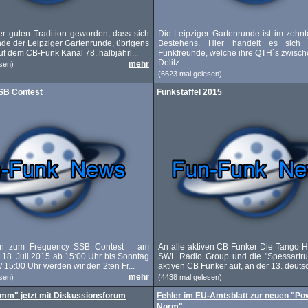
ner guten Tradition geworden, dass sich
Die Leipziger Gartenrunde ist im zehnt
nde der Leipziger Gartenrunde, übrigens
Bestehens. Hier handelt es sic
f dem CB-Funk Kanal 78, halbjährl...
Funkfreunde, welche ihre QTH`s zwisc
Delitz...
mehr
sen)
(6623 mal gelesen)
SB Contest
Funkstaffel 2015
ein zum Frequency SSB Contest am
An alle aktiven CB Funker Die Tango Ho
18. Juli 2015 ab 15:00 Uhr bis Sonntag
SWL Radio Group und die "Spessartrun
 / 15:00 Uhr werden wir den 2ten Fr...
aktiven CB Funker auf, an der 13. deutsc
mehr
sen)
(4438 mal gelesen)
mm" jetzt mit Diskussionsforum
Fehler im EU-Amtsblatt zur neuen "Pow
Norm"