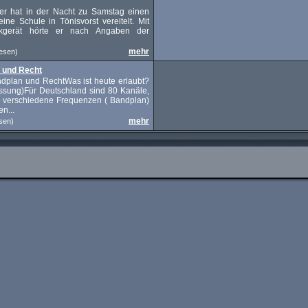
er hat in der Nacht zu Samstag einen
ine Schule in Tönisvorst vereitelt. Mit
kgerät hörte er nach Angaben der
mehr
esen)
 und Recht
dplan und RechtWas ist heute erlaubt?
assung)Für Deutschland sind 80 Kanäle,
0 verschiedene Frequenzen ( Bandplan)
en...
mehr
sen)