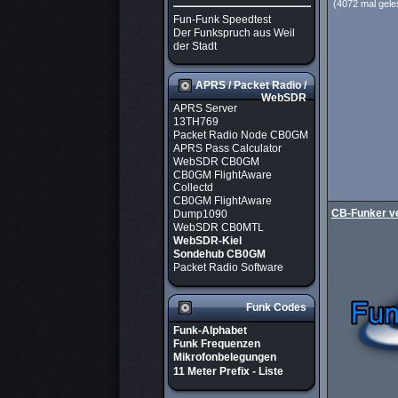
(4072 mal gele
Fun-Funk Speedtest
Der Funkspruch aus Weil
der Stadt
APRS / Packet Radio /
WebSDR
APRS Server
13TH769
Packet Radio Node CB0GM
APRS Pass Calculator
WebSDR CB0GM
CB0GM FlightAware
Collectd
CB0GM FlightAware
CB-Funker ve
Dump1090
WebSDR CB0MTL
WebSDR-Kiel
Sondehub CB0GM
Packet Radio Software
Funk Codes
Funk-Alphabet
Funk Frequenzen
Mikrofonbelegungen
11 Meter Prefix - Liste