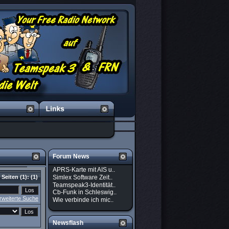
Forum News
APRS-Karte mit AIS u..
Simlex Software Zeit..
Seiten
(1):
(1)
Teamspeak3-Identität..
Cb-Funk in Schleswig..
rweiterte Suche
Wie verbinde ich mic..
Newsflash