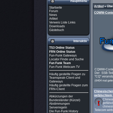
Hauptmenü
Artikel
»
Über
Startseite
Forum
CQWW-Contest
News
Artikel
Verweis Liste Links
Downloads
Gästebuch
Interaktiv
TS3 Online Status
FRN Online Status
Fun-Funk Gateways
Locator Finde und Suche
Fun Funk Team
Fun-Funk Webcam TV
CQWW-Contes
Der SSB-Teil
Häufig gestellte Fragen zu
"CQ" veranst
Teamspeak-Client und
(6404 mal gele
Gateways
Häufig gestellte Fragen zum
FRN-Client
Chinesischer
gefälschtem 
Abkürzungen der
Chines
Bundesländer (Kürzel)
gefä
Abstimmungen
chine
Serverregeln
Telecom wirbt 
Die Fun-Funk History