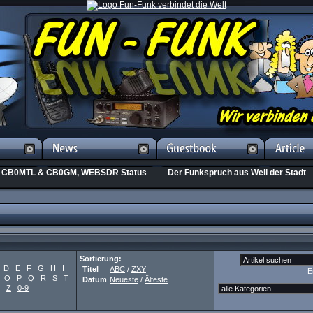
CB0MTL & CB0GM, WEBSDR Status
Der Funkspruch aus Weil der Stadt
Sortierung:
D
E
F
G
H
I
Titel
ABC
/
ZXY
E
O
P
Q
R
S
T
Datum
Neueste
/
Älteste
Z
0-9