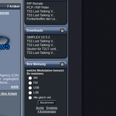
RIP Renate
7 Artikel
PCP / RIP Peter
TS3 Last Talking V...
umente
TS3 Last Talking V...
Funkertreffen der Le..
Downloads
SIMPLEX V2.5.2
TS3 Last Talking V...
TS3 Last Talking V...
Spulen für T2LT- und..
TS3 Last Talking V...
Ihre Meinung
welche Modulation benutzt
Ihr meistens
 Agency (CIA)
AM
ch zugänglich
ione...
FM
mehr
USB
LSB
ihre Arbeit
Alle gleich viel
Archiv
Ergebnis
4 Kommentare