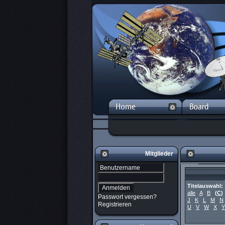
Mitglieder
Titelauswahl:
alle
A
B
(
C
)
Passwort vergessen?
J
K
L
M
N
Registrieren
U
V
W
X
Y