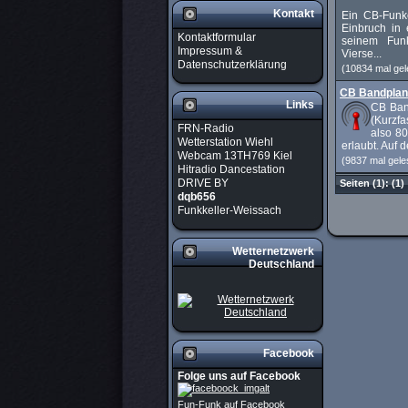
Kontakt
Ein CB-Funk
Einbruch in e
Kontaktformular
seinem Fun
Impressum &
Vierse...
Datenschutzerklärung
(10834 mal gel
CB Bandplan
Links
CB Ban
(Kurzf
FRN-Radio
also 8
Wetterstation Wiehl
erlaubt. Auf d
Webcam 13TH769 Kiel
(9837 mal gele
Hitradio Dancestation
DRIVE BY
Seiten
(1):
(1)
dqb656
Funkkeller-Weissach
Wetternetzwerk
Deutschland
Facebook
Folge uns auf Facebook
Fun-Funk auf Facebook