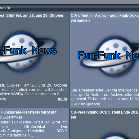
sicht
, SSB-Teil, am 28. und 29. Oktober
CIA öffnet ihr Archiv - auch Funk-Dok
vorhanden
t, SSB-Teil, am 28. und 29. Oktober
 des alljährlich von der US-Zeitschrift
Die amerikanische Central Intelligence
alteten WWDX-Contests findet am 2...
hat große Teile ihre Archivs öffentli
mehr
gemacht. Es handelt sich um rund 12 Mill
sen)
(6402 mal gelesen)
 Funkgeräte-Hersteller wirbt mit
CB-Vereinigung DCBO stellt Ende 2016 
CE-Zertifikat
ein
ischer Funkgeräte-Hersteller wirbt mit
lschtem CE-Zertifikat Der
sischeFunkgeräte-Hersteller BOND
im Internetfür ein C...