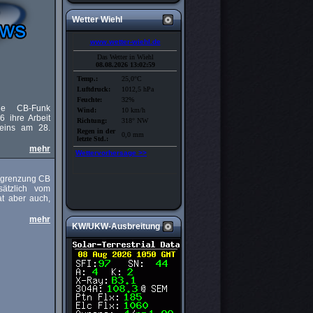
Wetter Wiehl
che CB-Funk
6 ihre Arbeit
eins am 28.
mehr
bgrenzung CB
sätzlich vom
at aber auch,
mehr
KW/UKW-Ausbreitung