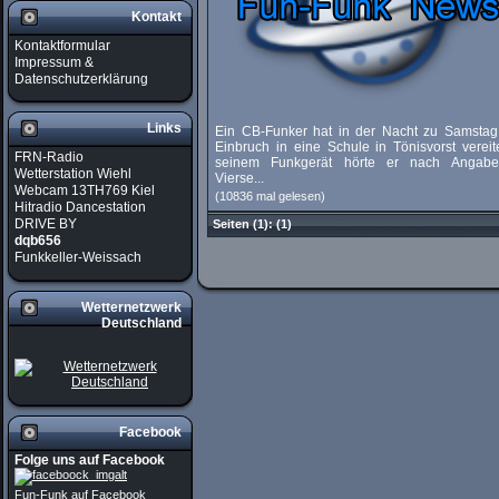
Kontakt
Kontaktformular
Impressum &
Datenschutzerklärung
Links
Ein CB-Funker hat in der Nacht zu Samstag
Einbruch in eine Schule in Tönisvorst vereite
FRN-Radio
seinem Funkgerät hörte er nach Angab
Wetterstation Wiehl
Vierse...
Webcam 13TH769 Kiel
(10836 mal gelesen)
Hitradio Dancestation
DRIVE BY
Seiten
(1):
(1)
dqb656
Funkkeller-Weissach
Wetternetzwerk
Deutschland
Facebook
Folge uns auf Facebook
Fun-Funk auf Facebook