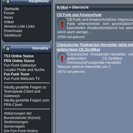
Hauptmenü
Artikel
»
Übersicht
Startseite
Forum
CB Funk und Amateurfunk
News
CB Funk und AmateurfunkEine Abgrenz
Artikel
Funk unterscheidet sich grundsätzli
Verweis Liste Links
lizenzierten Amateurfunkdienst hat abe
Downloads
wenn auch wenige,...
Gästebuch
(5900 mal gelesen)
Chinesischer Funkgeräte-Hersteller wirbt mit
Interaktiv
gefälschtem CE-Zertifikat
Chinesischer Funkgeräte-Hersteller wir
TS3 Online Status
gefälschtem CE-Zertifikat
FRN Online Status
chinesischeFunkgeräte-Herstelle
Fun-Funk Gateways
Telecom wirbt im Internetfür ein C...
Locator Finde und Suche
(4072 mal gelesen)
Fun Funk Team
Fun-Funk Webcam TV
Häufig gestellte Fragen zu
Teamspeak-Client und
Gateways
Häufig gestellte Fragen zum
FRN-Client
Abkürzungen der
Bundesländer (Kürzel)
Abstimmungen
Serverregeln
Die Fun-Funk History