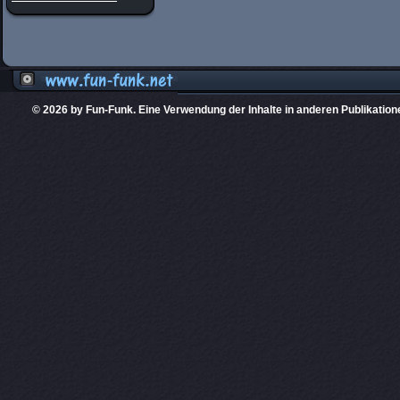
© 2026 by Fun-Funk. Eine Verwendung der Inhalte in anderen Publikation
Diese Website
PHPKIT ist eine einget