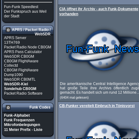
Fun-Funk Speedtest
CIA öffnet ihr Archiv - auch Funk-Dokumente
Der Funkspruch aus Weil
vorhanden
der Stadt
APRS / Packet Radio /
WebSDR
APRS Server
13TH769
Packet Radio Node CB0GM
APRS Pass Calculator
WebSDR CB0GM
CB0GM FlightAware
Collectd
CB0GM FlightAware
Dump1090
WebSDR CB0MTL
Die amerikanische Central Intelligence Agenc
WebSDR-Kiel
hat große Teile ihre Archivs öffentlich zug
Sondehub CB0GM
gemacht. Es handelt sich um rund 12 Millione..
Packet Radio Software
(6404 mal gelesen)
CB-Funker vereitelt Einbruch in Tönisvorst
Funk Codes
Funk-Alphabet
Funk Frequenzen
Mikrofonbelegungen
11 Meter Prefix - Liste