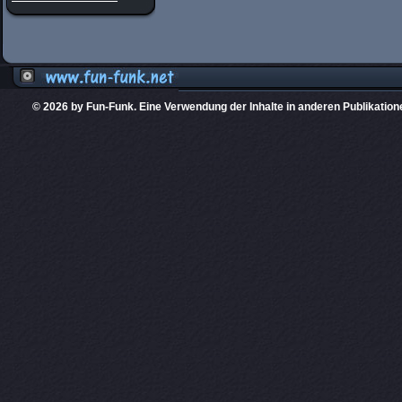
© 2026 by Fun-Funk. Eine Verwendung der Inhalte in anderen Publikation
Diese Website
PHPKIT ist eine einget