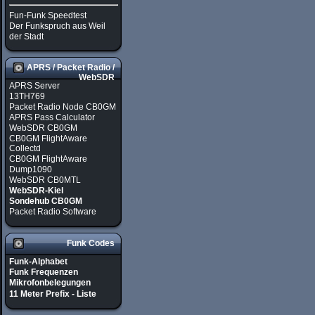
Fun-Funk Speedtest
Der Funkspruch aus Weil
der Stadt
APRS / Packet Radio /
WebSDR
APRS Server
13TH769
Packet Radio Node CB0GM
APRS Pass Calculator
WebSDR CB0GM
CB0GM FlightAware
Collectd
CB0GM FlightAware
Dump1090
WebSDR CB0MTL
WebSDR-Kiel
Sondehub CB0GM
Packet Radio Software
Funk Codes
Funk-Alphabet
Funk Frequenzen
Mikrofonbelegungen
11 Meter Prefix - Liste