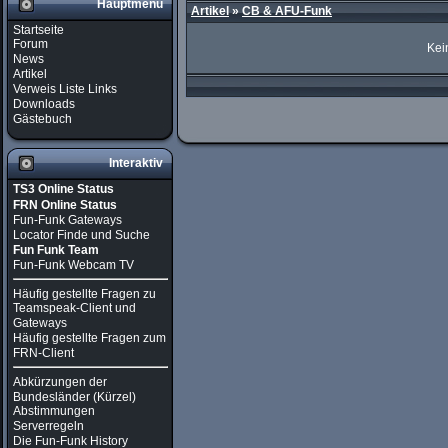
Hauptmenü
Artikel
»
CB & AFU-Funk
Startseite
Forum
Kei
News
Artikel
Verweis Liste Links
Downloads
Gästebuch
Interaktiv
TS3 Online Status
FRN Online Status
Fun-Funk Gateways
Locator Finde und Suche
Fun Funk Team
Fun-Funk Webcam TV
Häufig gestellte Fragen zu
Teamspeak-Client und
Gateways
Häufig gestellte Fragen zum
FRN-Client
Abkürzungen der
Bundesländer (Kürzel)
Abstimmungen
Serverregeln
Die Fun-Funk History