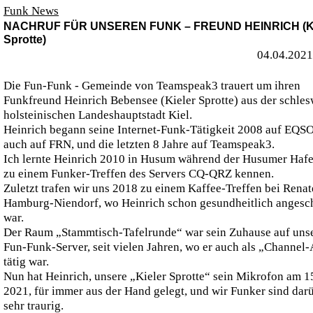
Funk News
NACHRUF FÜR UNSEREN FUNK – FREUND HEINRICH (Ki
Sprotte)
04.04.2021
Die Fun-Funk - Gemeinde von Teamspeak3 trauert um ihren
Funkfreund Heinrich Bebensee (Kieler Sprotte) aus der schles
holsteinischen Landeshauptstadt Kiel.
Heinrich begann seine Internet-Funk-Tätigkeit 2008 auf EQSO
auch auf FRN, und die letzten 8 Jahre auf Teamspeak3.
Ich lernte Heinrich 2010 in Husum während der Husumer Haf
zu einem Funker-Treffen des Servers CQ-QRZ kennen.
Zuletzt trafen wir uns 2018 zu einem Kaffee-Treffen bei Renat
Hamburg-Niendorf, wo Heinrich schon gesundheitlich angesc
war.
Der Raum „Stammtisch-Tafelrunde“ war sein Zuhause auf uns
Fun-Funk-Server, seit vielen Jahren, wo er auch als „Channel
tätig war.
Nun hat Heinrich, unsere „Kieler Sprotte“ sein Mikrofon am 1
2021, für immer aus der Hand gelegt, und wir Funker sind dar
sehr traurig.