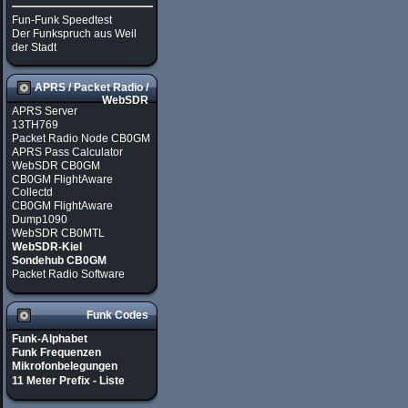
Fun-Funk Speedtest
Der Funkspruch aus Weil
der Stadt
APRS / Packet Radio /
WebSDR
APRS Server
13TH769
Packet Radio Node CB0GM
APRS Pass Calculator
WebSDR CB0GM
CB0GM FlightAware
Collectd
CB0GM FlightAware
Dump1090
WebSDR CB0MTL
WebSDR-Kiel
Sondehub CB0GM
Packet Radio Software
Funk Codes
Funk-Alphabet
Funk Frequenzen
Mikrofonbelegungen
11 Meter Prefix - Liste