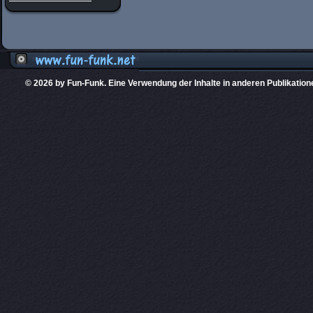
© 2026 by Fun-Funk. Eine Verwendung der Inhalte in anderen Publikation
Diese Website
PHPKIT ist eine einget