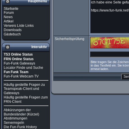
Hauptmenü
Startseite
Forum
News
Artikel
Verweis Liste Links
Downloads
Gästebuch
Sicherheitsprüfung
Interaktiv
TS3 Online Status
FRN Online Status
Bitte tragen Sie die Zeichen
Fun-Funk Gateways
in das Textfeld ein. Sie kö
Locator Finde und Suche
erneut laden.
Fun Funk Team
Fun-Funk Webcam TV
Häufig gestellte Fragen zu
Teamspeak-Client und
Gateways
Häufig gestellte Fragen zum
FRN-Client
Abkürzungen der
Bundesländer (Kürzel)
Abstimmungen
Serverregeln
Die Fun-Funk History