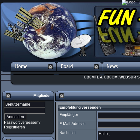
CB0MTL & CB0GM, WEBSDR St
Mitglieder
Empfehlung versenden
Empfänger
Passwort vergessen?
E-Mail-Adresse
Registrieren
Nachricht