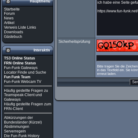
Hauptmenü
Startseite
Forum
News
Artikel
Verweis Liste Links
Downloads
Gästebuch
Sicherheitsprüfung
Interaktiv
TS3 Online Status
FRN Online Status
Bitte tragen Sie die Zeichen
Fun-Funk Gateways
in das Textfeld ein. Sie kö
Locator Finde und Suche
erneut laden.
Fun Funk Team
Fun-Funk Webcam TV
Häufig gestellte Fragen zu
Teamspeak-Client und
Gateways
Häufig gestellte Fragen zum
FRN-Client
Abkürzungen der
Bundesländer (Kürzel)
Abstimmungen
Serverregeln
Die Fun-Funk History