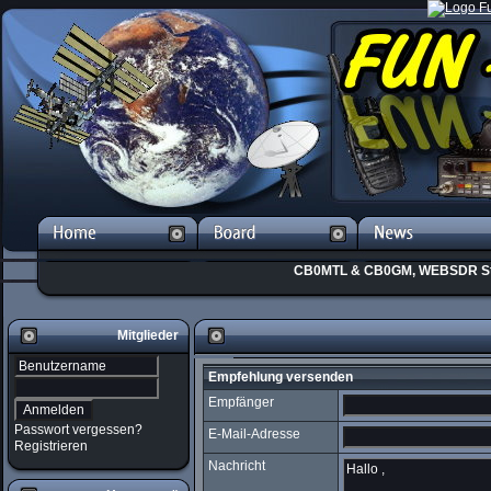
CB0MTL & CB0GM, WEBSDR St
Mitglieder
Empfehlung versenden
Empfänger
Passwort vergessen?
E-Mail-Adresse
Registrieren
Nachricht