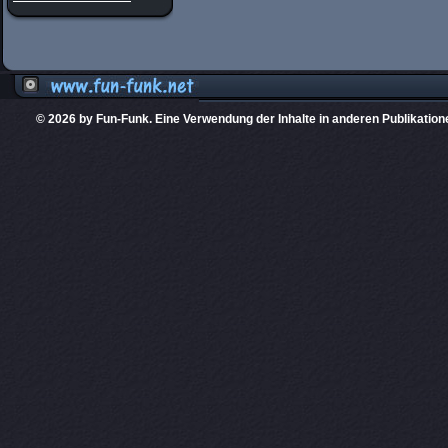
© 2026 by Fun-Funk. Eine Verwendung der Inhalte in anderen Publikation
Diese Website
PHPKIT ist eine einget