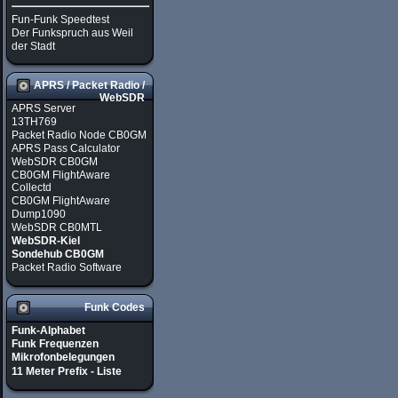
Fun-Funk Speedtest
Der Funkspruch aus Weil
der Stadt
APRS / Packet Radio /
WebSDR
APRS Server
13TH769
Packet Radio Node CB0GM
APRS Pass Calculator
WebSDR CB0GM
CB0GM FlightAware
Collectd
CB0GM FlightAware
Dump1090
WebSDR CB0MTL
WebSDR-Kiel
Sondehub CB0GM
Packet Radio Software
Funk Codes
Funk-Alphabet
Funk Frequenzen
Mikrofonbelegungen
11 Meter Prefix - Liste