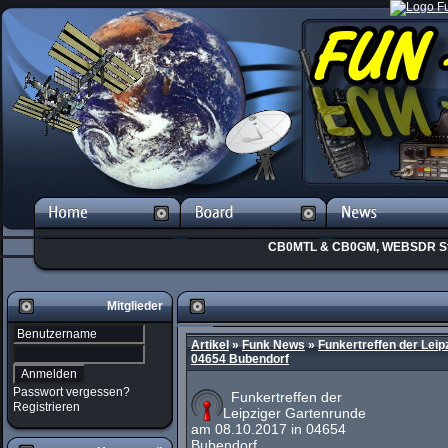
CB0MTL & CB0GM, WEBSDR St
Mitglieder
Artikel
»
Funk News
»
Funkertreffen der Leip
04654 Bubendorf
Passwort vergessen?
Funkertreffen der
Registrieren
Leipziger Gartenrunde
am 08.10.2017 in 04654
Bubendorf