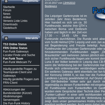
Hauptmenü
23.10.2017 von
13HN3010
Beetlejuice
Startseite
Forum
News
Die Leipziger Gartenrunde ist im
Artikel
zehnten Jahr ihres Bestehens.
Verweis Liste Links
Hier handelt es sich um ca. 30
Downloads
Funkfreunde, welche ihre QTH`s
Gästebuch
zwischen Borna und Delitzsch
haben und täglich in der Zeit von
17:30 – 18:45 Uhr ihre
Interaktiv
Funkrunde durchführen. Die Runde wird abw
vom Scotti Helmut QTH Leipzig und vom Jan aus
TS3 Online Status
mit Begeisterung und Freude beteiligt. Aus
FRN Online Status
Funkfreunde der Leipziger Gartenrunde oder 
Fun-Funk Gateways
hinzukommenden Funkfreunden sagen „D
Locator Finde und Suche
Braunkohle“ seit mehreren Jahren jährlich ein
Fun Funk Team
sich sicher Funkfreunde fragen,wie kommt den
Luna II der Volker betreibt in Leipzig das 
Fun-Funk Webcam TV
wenn die Verbindung bei der Gartenrunde mal 
Runde sich untereinander verständigen woll
Häufig gestellte Fragen zu
Ein weiteres Gateway steht ebenfalls bei fun-f
Teamspeak-Client und
der Kennung 04668 A, so das hier die Funkv
Gateways
Landkreis Leipzig gewährleitet ist. Auf Grund
Häufig gestellte Fragen zum
der GW-Betreiber Volker sehr gut durch v
FRN-Client
regelmäßig zu diesen Funkertreffen mit eingel
40 Funkfreunde zum Funkertreffen im Gas
Abkürzungen der
wurden viele Gespräche über Technik über Per
Bundesländer (Kürzel)
„Funker-Lathein“ in einer sehr wohltuenden 
Abstimmungen
Leipziger Gartenrunde und die Verbindung zu
Serverregeln
zeigt, dass unser gemeinsames Hobby nicht a
Die Fun-Funk History
erwähnt gepflegt werden. Auch wenn dabei neue