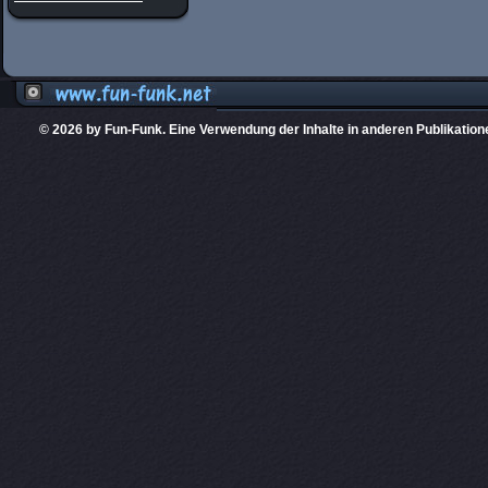
© 2026 by Fun-Funk. Eine Verwendung der Inhalte in anderen Publikation
Diese Website
PHPKIT ist eine einget