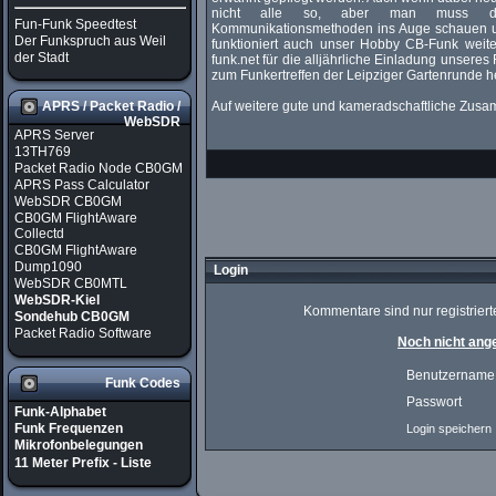
nicht alle so, aber man muss de
Fun-Funk Speedtest
Kommunikationsmethoden ins Auge schauen u
Der Funkspruch aus Weil
funktioniert auch unser Hobby CB-Funk weit
der Stadt
funk.net für die alljährliche Einladung unsere
zum Funkertreffen der Leipziger Gartenrunde h
Auf weitere gute und kameradschaftliche Zusam
APRS / Packet Radio /
WebSDR
APRS Server
13TH769
Packet Radio Node CB0GM
APRS Pass Calculator
WebSDR CB0GM
CB0GM FlightAware
Collectd
CB0GM FlightAware
Dump1090
Login
WebSDR CB0MTL
WebSDR-Kiel
Kommentare sind nur registrierte
Sondehub CB0GM
Packet Radio Software
Noch nicht ange
Benutzername
Funk Codes
Passwort
Funk-Alphabet
Funk Frequenzen
Login speichern
Mikrofonbelegungen
11 Meter Prefix - Liste